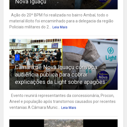
Nova Iguaçu
Ação do 20º BPM foi realizada no bairro Ambaí; todo o
material ilícito foi encaminhado para a delegacia da região
Policiais militares do 2...
Leia Mais
7
Câmara de Nova Iguaçu convoca
audiência pública para cobrar
explicações da Light sobre apagões
Evento reunirá representantes da concessionária, Procon,
Aneel e população após transtornos causados por recentes
ventanias A Câmara Munic...
Leia Mais