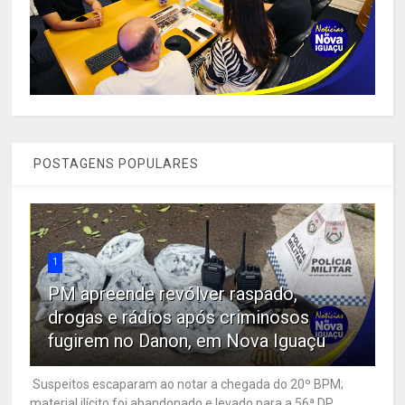
POSTAGENS POPULARES
1
PM apreende revólver raspado,
drogas e rádios após criminosos
fugirem no Danon, em Nova Iguaçu
Suspeitos escaparam ao notar a chegada do 20º BPM;
material ilícito foi abandonado e levado para a 56ª DP