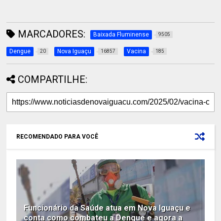
MARCADORES:
Baixada Fluminense
9505
Dengue
Nova Iguaçu
Vacina
20
16857
185
COMPARTILHE:
RECOMENDADO PARA VOCÊ
Funcionário da Saúde atua em Nova Iguaçu e
conta como combateu a Dengue e agora a