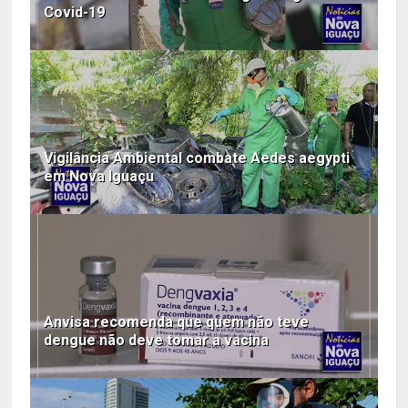
Covid-19
Vigilância Ambiental combate Aedes aegypti
em Nova Iguaçu
Anvisa recomenda que quem não teve
dengue não deve tomar a vacina