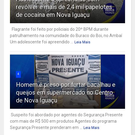
revólver e mais de 2,4 mil papelotes
de cocaína em Nova Iguaçu
Flagrante foi feito por policiais do 20º BPM durante
patrulhamento na comunidade do Buraco do Boi, no Ambaí
Um adolescente foi apreendido ...
Leia Mais
4
Homem é preso por furtar bacalhau e
queijos em supermercado no Centro
de Nova Iguaçu
Suspeito foi abordado por agentes do Segurança Presente
com mais de R$ 500 em produtos Agentes do programa
Segurança Presente prenderam em ...
Leia Mais