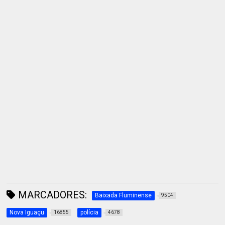
MARCADORES:
Baixada Fluminense
9504
Nova Iguaçu
polícia
16855
4678