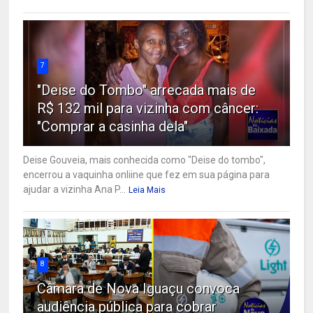
7
"Deise do Tombo" arrecada mais de
R$ 132 mil para vizinha com câncer:
"Comprar a casinha dela"
Deise Gouveia, mais conhecida como "Deise do tombo",
encerrou a vaquinha onliine que fez em sua página para
ajudar a vizinha Ana P...
Leia Mais
8
Câmara de Nova Iguaçu convoca
audiência pública para cobrar