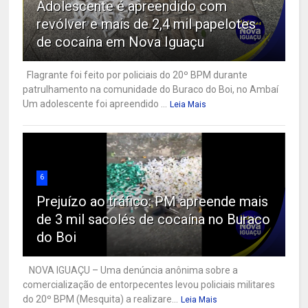
Adolescente é apreendido com
revólver e mais de 2,4 mil papelotes
de cocaína em Nova Iguaçu
Flagrante foi feito por policiais do 20º BPM durante
patrulhamento na comunidade do Buraco do Boi, no Ambaí
Um adolescente foi apreendido ...
Leia Mais
6
Prejuízo ao tráfico: PM apreende mais
de 3 mil sacolés de cocaína no Buraco
do Boi
NOVA IGUAÇU – Uma denúncia anônima sobre a
comercialização de entorpecentes levou policiais militares
do 20º BPM (Mesquita) a realizare...
Leia Mais