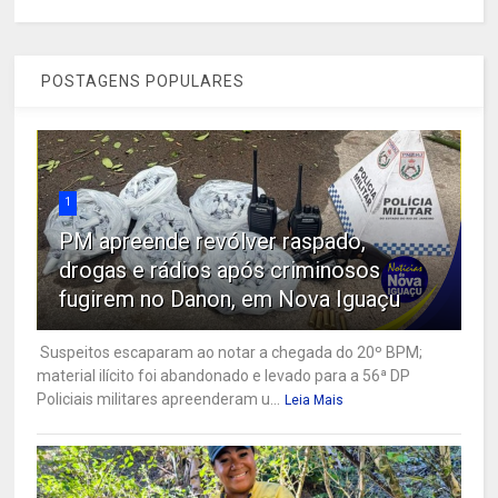
POSTAGENS POPULARES
1
PM apreende revólver raspado,
drogas e rádios após criminosos
fugirem no Danon, em Nova Iguaçu
Suspeitos escaparam ao notar a chegada do 20º BPM;
material ilícito foi abandonado e levado para a 56ª DP
Policiais militares apreenderam u...
Leia Mais