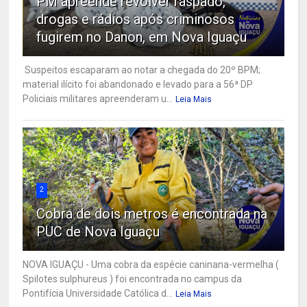
PM apreende revólver raspado,
drogas e rádios após criminosos
fugirem no Danon, em Nova Iguaçu
Suspeitos escaparam ao notar a chegada do 20º BPM;
material ilícito foi abandonado e levado para a 56ª DP
Policiais militares apreenderam u...
Leia Mais
2
Cobra de dois metros é encontrada na
PUC de Nova Iguaçu
NOVA IGUAÇU - Uma cobra da espécie caninana-vermelha (
Spilotes sulphureus ) foi encontrada no campus da
Pontifícia Universidade Católica d...
Leia Mais