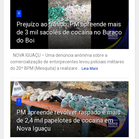
6
Prejuízo ao tráfico: PM apreende mais
de 3 mil sacolés de cocaína no Buraco
do Boi
NOVA IGUAÇU – Uma denúncia anônima sobre a
comercialização de entorpecentes levou policiais militares
do 20º BPM (Mesquita) a realizare...
Leia Mais
7
PM apreende revólver raspado e mais
de 2,4 mil papelotes de cocaína em
Nova Iguaçu