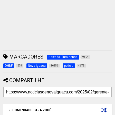
MARCADORES:
Baixada Fluminense
9504
DHBF
Nova Iguaçu
polícia
679
16856
4678
COMPARTILHE:
RECOMENDADO PARA VOCÊ