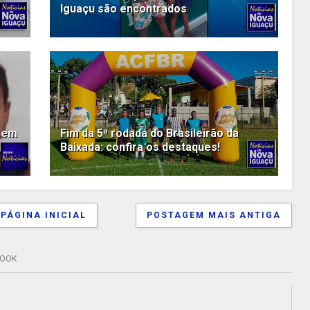
Iguaçu são encontrados
 em
Fim da 5ª rodada do Brasileirão da
Baixada: confira os destaques!
PÁGINA INICIAL
POSTAGEM MAIS ANTIGA
BOOK