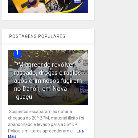
POSTAGENS POPULARES
1
PM apreende revólver
raspado, drogas e rádios
após criminosos fugirem
no Danon, em Nova
Iguaçu
Suspeitos escaparam ao notar a
chegada do 20º BPM; material ilícito foi
abandonado e levado para a 56ª DP
Policiais militares apreenderam u...
Leia
Mais