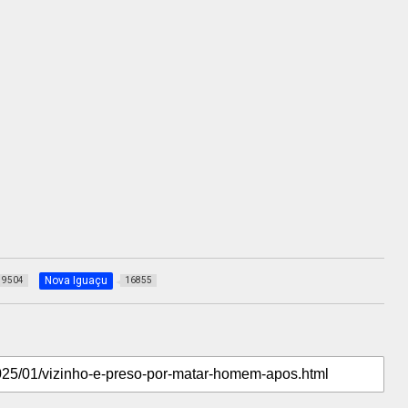
Nova Iguaçu
9504
16855