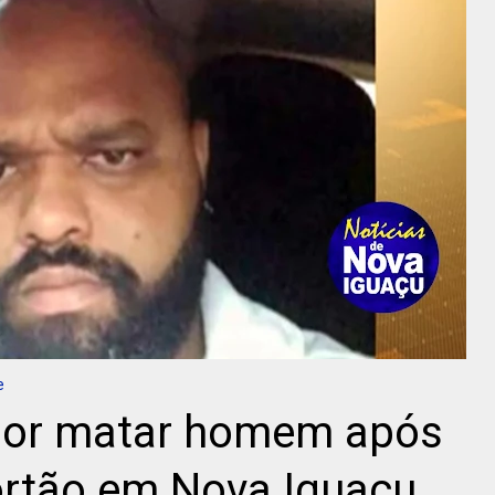
e
 por matar homem após
ortão em Nova Iguaçu