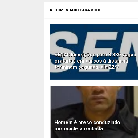
RECOMENDADO PARA VOCÊ
SENAI: Inscrições para 3.330 vagas
gratuitas em cursos à distância
terminam segunda, dia 22/7
Homem é preso conduzindo
motocicleta roubada