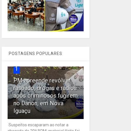
POSTAGENS POPULARES
1
PM apreende revólver
raspado, drogas e rádios
após criminosos fugirem
no Danon, em Nova
Iguaçu
Suspeitos escaparam ao notar a
chegada do 20º BPM; material ilícito foi