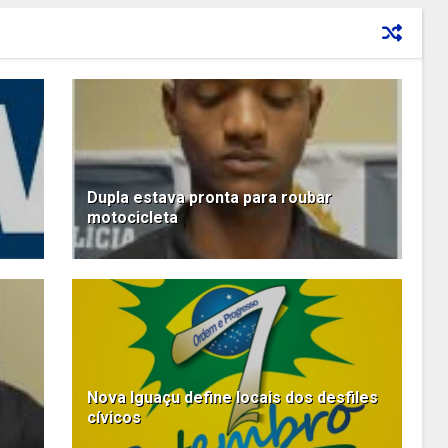
Dupla estava pronta para roubar
motocicleta
Nova Iguaçu define locais dos desfiles
cívicos