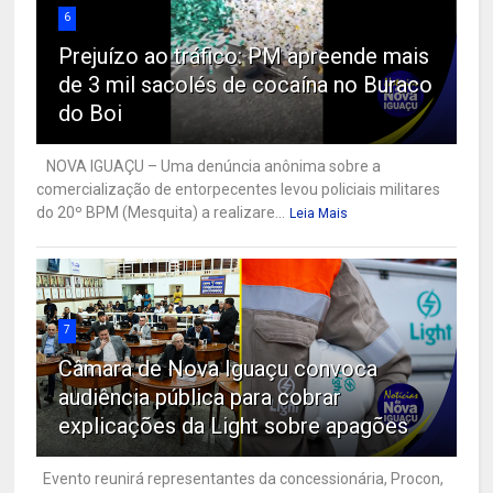
6
Prejuízo ao tráfico: PM apreende mais
de 3 mil sacolés de cocaína no Buraco
do Boi
NOVA IGUAÇU – Uma denúncia anônima sobre a
comercialização de entorpecentes levou policiais militares
do 20º BPM (Mesquita) a realizare...
Leia Mais
7
Câmara de Nova Iguaçu convoca
audiência pública para cobrar
explicações da Light sobre apagões
Evento reunirá representantes da concessionária, Procon,