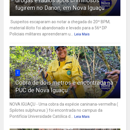
drogas e rádios após criminosos
fugirem no Danon, em Nova Iguaçu
Suspeitos escaparam ao notar a chegada do 20º BPM;
material ilícito foi abandonado e levado para a 56ª DP
Policiais militares apreenderam u...
Leia Mais
2
Cobra de dois metros é encontrada na
PUC de Nova Iguaçu
NOVA IGUAÇU - Uma cobra da espécie caninana-vermelha (
Spilotes sulphureus ) foi encontrada no campus da
Pontifícia Universidade Católica d...
Leia Mais