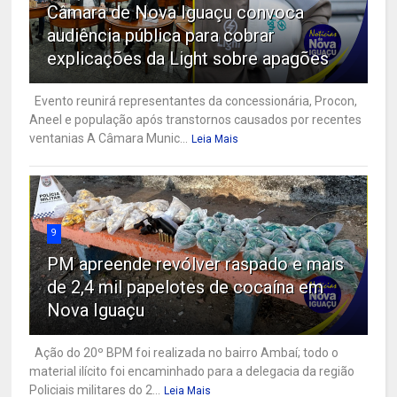
Câmara de Nova Iguaçu convoca
audiência pública para cobrar
explicações da Light sobre apagões
Evento reunirá representantes da concessionária, Procon,
Aneel e população após transtornos causados por recentes
ventanias A Câmara Munic...
Leia Mais
9
PM apreende revólver raspado e mais
de 2,4 mil papelotes de cocaína em
Nova Iguaçu
Ação do 20º BPM foi realizada no bairro Ambaí; todo o
material ilícito foi encaminhado para a delegacia da região
Policiais militares do 2...
Leia Mais