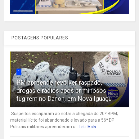
POSTAGENS POPULARES
1
PM apreende revólver raspado,
drogas e rádios após criminosos
fugirem no Danon, em Nova Iguaçu
Suspeitos escaparam ao notar a chegada do 20º BPM;
material ilícito foi abandonado e levado para a 56ª DP
Policiais militares apreenderam u...
Leia Mais