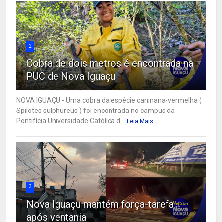
2
Cobra de dois metros é encontrada na
PUC de Nova Iguaçu
NOVA IGUAÇU - Uma cobra da espécie caninana-vermelha (
Spilotes sulphureus ) foi encontrada no campus da
Pontifícia Universidade Católica d...
Leia Mais
3
Nova Iguaçu mantém força-tarefa
após ventania