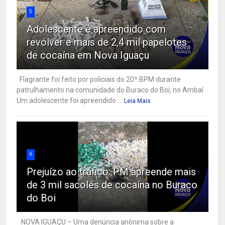
5
Adolescente é apreendido com
revólver e mais de 2,4 mil papelotes
de cocaína em Nova Iguaçu
Flagrante foi feito por policiais do 20º BPM durante
patrulhamento na comunidade do Buraco do Boi, no Ambaí
Um adolescente foi apreendido ...
Leia Mais
6
Prejuízo ao tráfico: PM apreende mais
de 3 mil sacolés de cocaína no Buraco
do Boi
NOVA IGUAÇU – Uma denúncia anônima sobre a