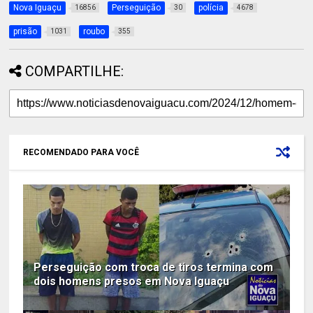
Nova Iguaçu
Perseguição
polícia
16856
30
4678
prisão
roubo
1031
355
COMPARTILHE:
RECOMENDADO PARA VOCÊ
Perseguição com troca de tiros termina com
dois homens presos em Nova Iguaçu