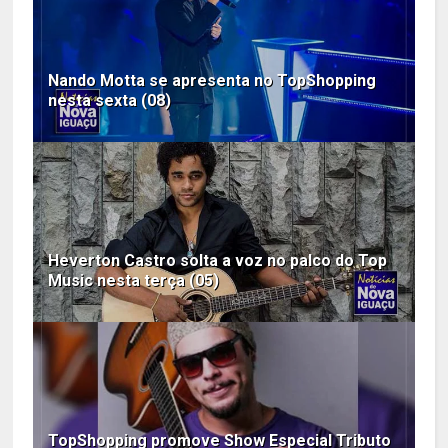
Nando Motta se apresenta no TopShopping
nesta sexta (08)
Heverton Castro solta a voz no palco do Top
Music nesta terça (05)
TopShopping promove Show Especial Tributo