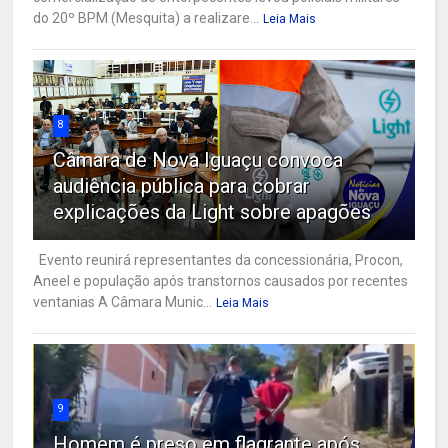
do 20º BPM (Mesquita) a realizare...
Leia Mais
8
Câmara de Nova Iguaçu convoca
audiência pública para cobrar
explicações da Light sobre apagões
Evento reunirá representantes da concessionária, Procon,
Aneel e população após transtornos causados por recentes
ventanias A Câmara Munic...
Leia Mais
9
Homem é preso em flagrante após