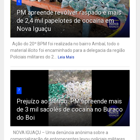
6
PM apreende revólver raspado e mais
de 2,4 mil papelotes de cocaína em
Nova Iguaçu
Ação do 20º BPM foi realizada no bairro Ambaí; todo o
material ilícito foi encaminhado para a delegacia da região
Policiais militares do 2...
Leia Mais
7
Prejuízo ao tráfico: PM apreende mais
de 3 mil sacolés de cocaína no Buraco
do Boi
NOVA IGUAÇU – Uma denúncia anônima sobre a
comercialização de entorpecentes levou policiais militares