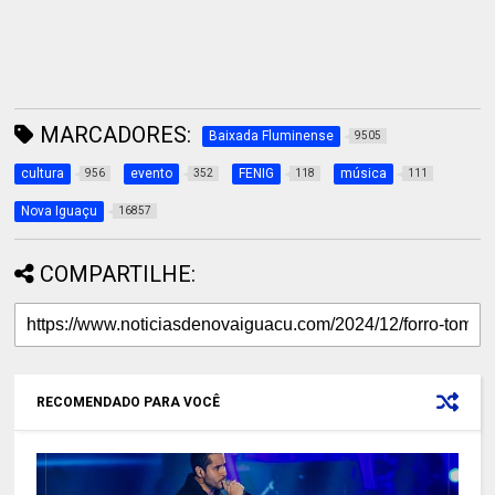
MARCADORES:
Baixada Fluminense
9505
cultura
evento
FENIG
música
956
352
118
111
Nova Iguaçu
16857
COMPARTILHE:
RECOMENDADO PARA VOCÊ