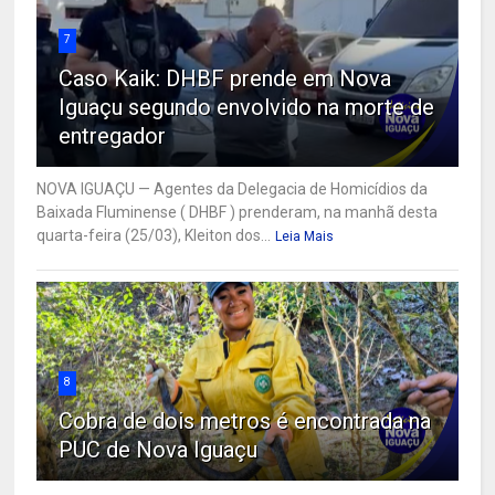
7
Caso Kaik: DHBF prende em Nova
Iguaçu segundo envolvido na morte de
entregador
NOVA IGUAÇU — Agentes da Delegacia de Homicídios da
Baixada Fluminense ( DHBF ) prenderam, na manhã desta
quarta-feira (25/03), Kleiton dos...
Leia Mais
8
Cobra de dois metros é encontrada na
PUC de Nova Iguaçu