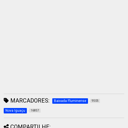
MARCADORES:
Baixada Fluminense
9505
Nova Iguaçu
16857
COMPARTILHE: