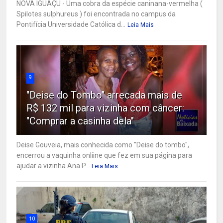
NOVA IGUAÇU - Uma cobra da espécie caninana-vermelha (
Spilotes sulphureus ) foi encontrada no campus da
Pontifícia Universidade Católica d...
Leia Mais
9
"Deise do Tombo" arrecada mais de
R$ 132 mil para vizinha com câncer:
"Comprar a casinha dela"
Deise Gouveia, mais conhecida como "Deise do tombo",
encerrou a vaquinha onliine que fez em sua página para
ajudar a vizinha Ana P...
Leia Mais
10