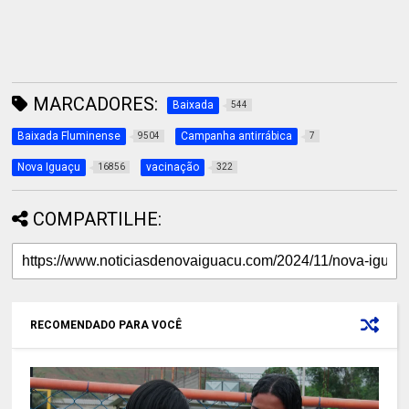
MARCADORES:
Baixada
544
Baixada Fluminense
Campanha antirrábica
9504
7
Nova Iguaçu
vacinação
16856
322
COMPARTILHE:
RECOMENDADO PARA VOCÊ