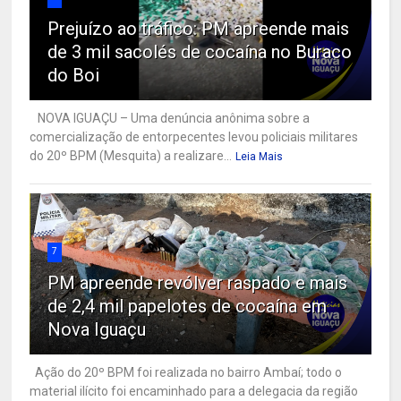
Prejuízo ao tráfico: PM apreende mais
de 3 mil sacolés de cocaína no Buraco
do Boi
NOVA IGUAÇU – Uma denúncia anônima sobre a
comercialização de entorpecentes levou policiais militares
do 20º BPM (Mesquita) a realizare...
Leia Mais
7
PM apreende revólver raspado e mais
de 2,4 mil papelotes de cocaína em
Nova Iguaçu
Ação do 20º BPM foi realizada no bairro Ambaí; todo o
material ilícito foi encaminhado para a delegacia da região