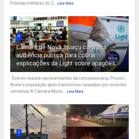
Policiais militares do 2...
Leia Mais
8
Câmara de Nova Iguaçu convoca
audiência pública para cobrar
explicações da Light sobre apagões
Evento reunirá representantes da concessionária, Procon,
Aneel e população após transtornos causados por recentes
ventanias A Câmara Munic...
Leia Mais
9