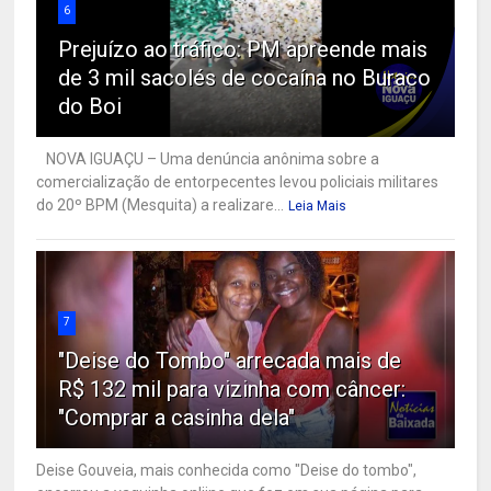
6
Prejuízo ao tráfico: PM apreende mais
de 3 mil sacolés de cocaína no Buraco
do Boi
NOVA IGUAÇU – Uma denúncia anônima sobre a
comercialização de entorpecentes levou policiais militares
do 20º BPM (Mesquita) a realizare...
Leia Mais
7
"Deise do Tombo" arrecada mais de
R$ 132 mil para vizinha com câncer:
"Comprar a casinha dela"
Deise Gouveia, mais conhecida como "Deise do tombo",