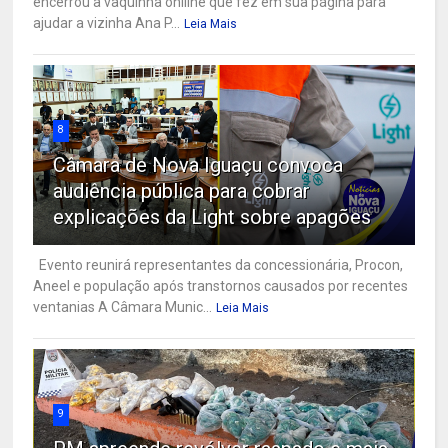
encerrou a vaquinha onliine que fez em sua página para
ajudar a vizinha Ana P...
Leia Mais
8
Câmara de Nova Iguaçu convoca
audiência pública para cobrar
explicações da Light sobre apagões
Evento reunirá representantes da concessionária, Procon,
Aneel e população após transtornos causados por recentes
ventanias A Câmara Munic...
Leia Mais
9