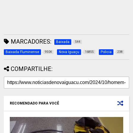
MARCADORES:
Baixada
544
Baixada Fluminense
Nova Iguaçu
Policia
9504
16855
238
COMPARTILHE:
RECOMENDADO PARA VOCÊ