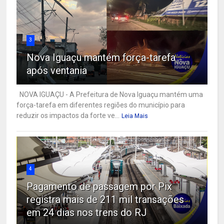
3
Nova Iguaçu mantém força-tarefa
após ventania
NOVA IGUAÇU - A Prefeitura de Nova Iguaçu mantém uma
força-tarefa em diferentes regiões do município para
reduzir os impactos da forte ve...
Leia Mais
4
Pagamento de passagem por Pix
registra mais de 211 mil transações
em 24 dias nos trens do RJ