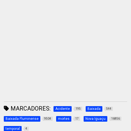
MARCADORES:
Acidente
Baixada
195
544
Baixada Fluminense
mortes
Nova Iguaçu
9504
17
16856
temporal
4