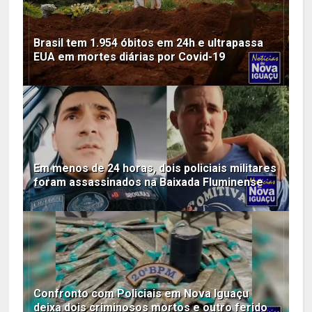
Brasil tem 1.954 óbitos em 24h e ultrapassa
EUA em mortes diárias por Covid-19
Em menos de 24 horas, dois policiais militares
foram assassinados na Baixada Fluminense
Confronto com Policiais em Nova Iguaçu
deixa dois criminosos mortos e outro ferido