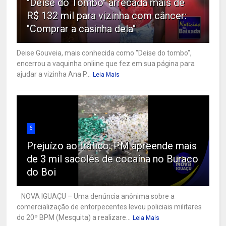
"Deise do Tombo" arrecada mais de
R$ 132 mil para vizinha com câncer:
"Comprar a casinha dela"
Deise Gouveia, mais conhecida como "Deise do tombo",
encerrou a vaquinha onliine que fez em sua página para
ajudar a vizinha Ana P...
Leia Mais
6
Prejuízo ao tráfico: PM apreende mais
de 3 mil sacolés de cocaína no Buraco
do Boi
NOVA IGUAÇU – Uma denúncia anônima sobre a
comercialização de entorpecentes levou policiais militares
do 20º BPM (Mesquita) a realizare...
Leia Mais