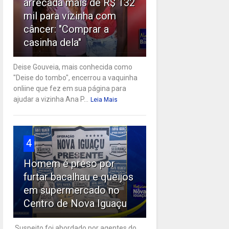
arrecada mais de R$ 132
mil para vizinha com
câncer: "Comprar a
casinha dela"
Deise Gouveia, mais conhecida como
"Deise do tombo", encerrou a vaquinha
onliine que fez em sua página para
ajudar a vizinha Ana P...
Leia Mais
4
Homem é preso por
furtar bacalhau e queijos
em supermercado no
Centro de Nova Iguaçu
Suspeito foi abordado por agentes do