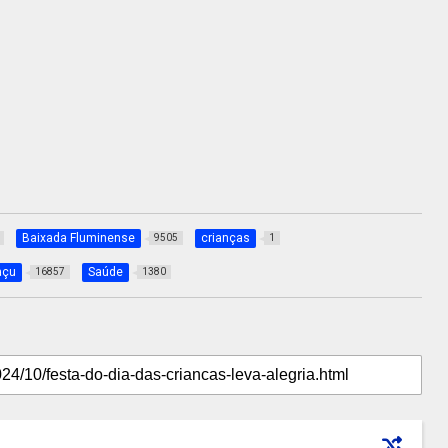
Baixada Fluminense
crianças
9505
1
açu
Saúde
16857
1380