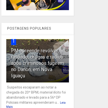
POSTAGENS POPULARES
1
PM apreende revólver
raspado, drogas e rádios
após criminosos fugirem
no Danon, em Nova
Iguaçu
Suspeitos escaparam ao notar a
chegada do 20º BPM; material ilícito foi
abandonado e levado para a 56ª DP
Policiais militares apreenderam u...
Leia
Mais