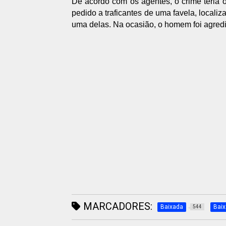
De acordo com os agentes, o crime teria
pedido a traficantes de uma favela, locali
uma delas. Na ocasião, o homem foi agredi
MARCADORES:
Baixada
Bai
544