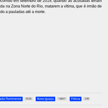
 ocorrido em setembro de 2019, quando as acusadas teriam
zada na Zona Norte do Rio, matarem a vítima, que é irmão de
do a pauladas até a morte.
xada Fluminense
Nova Iguaçu
Policia
9505
16857
238