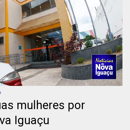
e
uas mulheres por
va Iguaçu