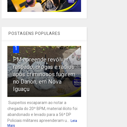
POSTAGENS POPULARES
1
PM apreende revólver
raspado, drogas e rádios
após criminosos fugirem
no Danon, em Nova
Iguaçu
Suspeitos escaparam ao notar a
chegada do 20º BPM; material ilícito foi
abandonado e levado para a 56ª DP
Policiais militares apreenderam u...
Leia
Mais