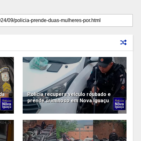
da
Polícia recupera veículo roubado e
prende criminoso em Nova Iguaçu