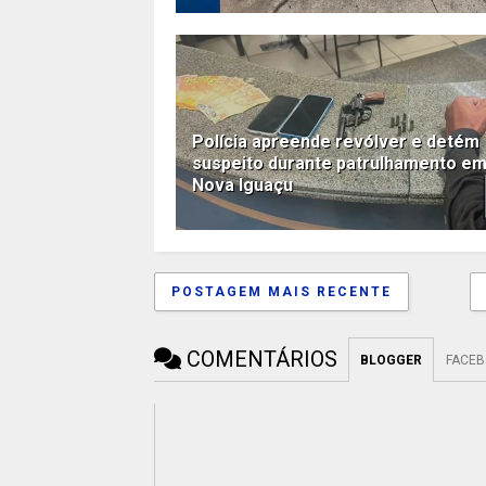
Polícia apreende revólver e detém
suspeito durante patrulhamento e
Nova Iguaçu
POSTAGEM MAIS RECENTE
COMENTÁRIOS
BLOGGER
FACE