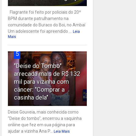
Flagrante foi feito por policiais do 20º
BPM durante patrulhamento na
comunidade do Buraco do Boi, no Ambaí
Um adolescente foi apreendido ...
Leia
Mais
5
"Deise do Tombo"
arrecada mais de R$ 132
mil para vizinha com
câncer: "Comprar a
casinha dela"
Deise Gouveia, mais conhecida como
"Deise do tombo", encerrou a vaquinha
onliine que fez em sua página para
ajudar a vizinha Ana P...
Leia Mais