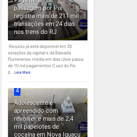
passagem por Pix
registra mais de 211 mil
transações em 24 dias
nos trens do RJ
Recurso já está disponível em 30
estações da capital e da Baixada
Fluminense; média em dias úteis passa
de 10 mil pagamentos O uso do Pix
p...
Leia Mais
4
Adolescente é
apreendido com
revólver e mais de 2,4
mil papelotes de
cocaína em Nova Iguaçu