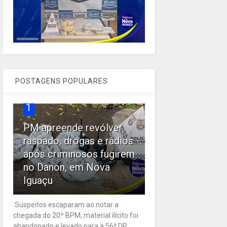
POSTAGENS POPULARES
1
PM apreende revólver
raspado, drogas e rádios
após criminosos fugirem
no Danon, em Nova
Iguaçu
Suspeitos escaparam ao notar a
chegada do 20º BPM; material ilícito foi
abandonado e levado para a 56ª DP