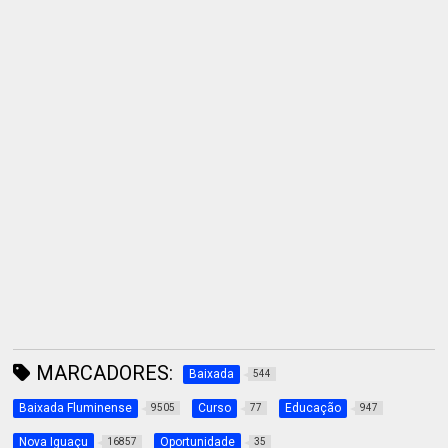
MARCADORES:
Baixada
544
Baixada Fluminense
Curso
Educação
9505
77
947
Nova Iguaçu
Oportunidade
16857
35