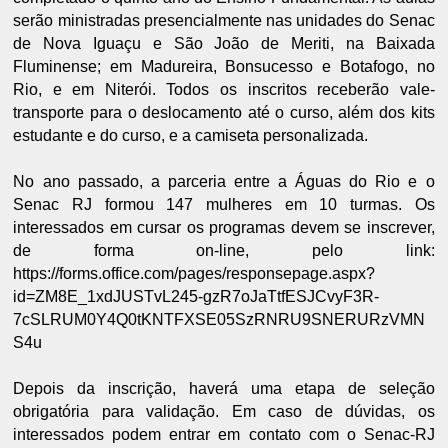
serão ministradas presencialmente nas unidades do Senac
de Nova Iguaçu e São João de Meriti, na Baixada
Fluminense; em Madureira, Bonsucesso e Botafogo, no
Rio, e em Niterói. Todos os inscritos receberão vale-
transporte para o deslocamento até o curso, além dos kits
estudante e do curso, e a camiseta personalizada.
No ano passado, a parceria entre a Águas do Rio e o
Senac RJ formou 147 mulheres em 10 turmas. Os
interessados em cursar os programas devem se inscrever,
de forma on-line, pelo link:
https://forms.office.com/pages/responsepage.aspx?
id=ZM8E_1xdJUSTvL245-gzR7oJaTtfESJCvyF3R-
7cSLRUM0Y4Q0tKNTFXSE05SzRNRU9SNERURzVMN
S4u
Depois da inscrição, haverá uma etapa de seleção
obrigatória para validação. Em caso de dúvidas, os
interessados podem entrar em contato com o Senac-RJ