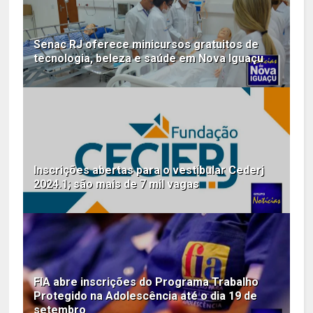
Senac RJ oferece minicursos gratuitos de
tecnologia, beleza e saúde em Nova Iguaçu
Inscrições abertas para o vestibular Cederj
2024.1; são mais de 7 mil vagas
FIA abre inscrições do Programa Trabalho
Protegido na Adolescência até o dia 19 de
setembro