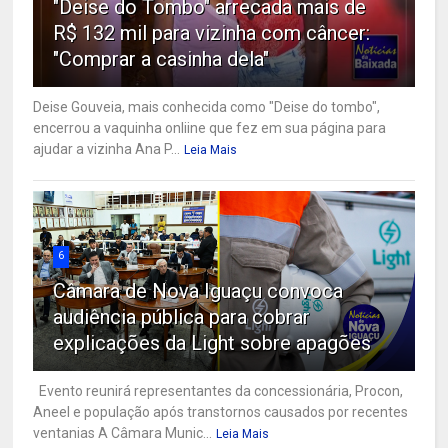
"Deise do Tombo" arrecada mais de
R$ 132 mil para vizinha com câncer:
"Comprar a casinha dela"
Deise Gouveia, mais conhecida como "Deise do tombo",
encerrou a vaquinha onliine que fez em sua página para
ajudar a vizinha Ana P...
Leia Mais
6
Câmara de Nova Iguaçu convoca
audiência pública para cobrar
explicações da Light sobre apagões
Evento reunirá representantes da concessionária, Procon,
Aneel e população após transtornos causados por recentes
ventanias A Câmara Munic...
Leia Mais