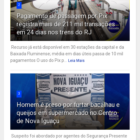
2
Pagamento de passagem por Pix
registra mais de 211 mil transações
em 24 dias nos trens do RJ
Recurso já está disponível em 30 estações da capital e da
Baixada Fluminense; média em dias úteis passa de 10 mil
pagamentos O uso do Pix p...
Leia Mais
3
Homem é preso por furtar bacalhau e
queijos em supermercado no Centro
de Nova Iguaçu
Suspeito foi abordado por agentes do Segurança Presente