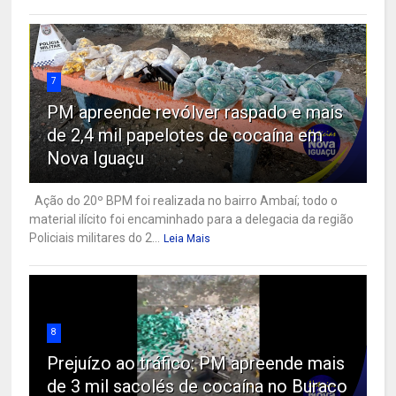
7
PM apreende revólver raspado e mais
de 2,4 mil papelotes de cocaína em
Nova Iguaçu
Ação do 20º BPM foi realizada no bairro Ambaí; todo o
material ilícito foi encaminhado para a delegacia da região
Policiais militares do 2...
Leia Mais
8
Prejuízo ao tráfico: PM apreende mais
de 3 mil sacolés de cocaína no Buraco