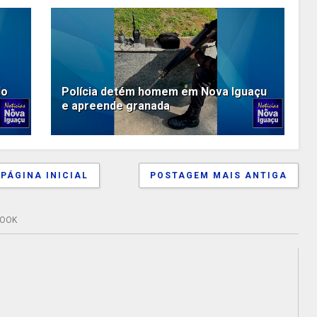
do
Polícia detém homem em Nova Iguaçu
e apreende granada
PÁGINA INICIAL
POSTAGEM MAIS ANTIGA
BOOK