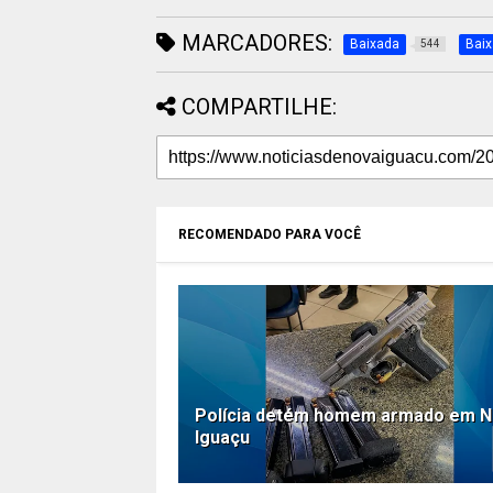
MARCADORES:
Baixada
Bai
544
COMPARTILHE:
RECOMENDADO PARA VOCÊ
Polícia detém homem armado em 
Iguaçu