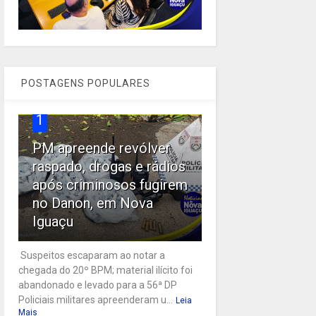
POSTAGENS POPULARES
1
PM apreende revólver
raspado, drogas e rádios
após criminosos fugirem
no Danon, em Nova
Iguaçu
Suspeitos escaparam ao notar a
chegada do 20º BPM; material ilícito foi
abandonado e levado para a 56ª DP
Policiais militares apreenderam u...
Leia
Mais