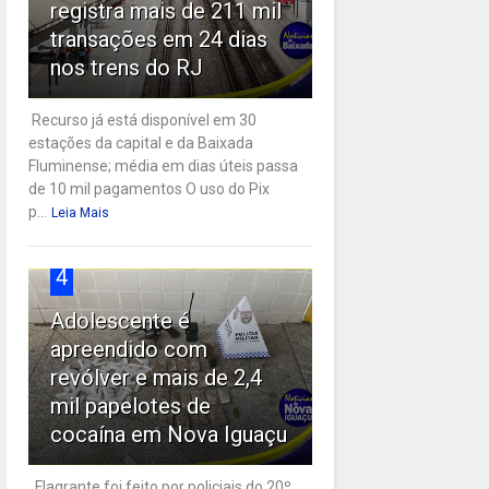
registra mais de 211 mil
transações em 24 dias
nos trens do RJ
Recurso já está disponível em 30
estações da capital e da Baixada
Fluminense; média em dias úteis passa
de 10 mil pagamentos O uso do Pix
p...
Leia Mais
4
Adolescente é
apreendido com
revólver e mais de 2,4
mil papelotes de
cocaína em Nova Iguaçu
Flagrante foi feito por policiais do 20º