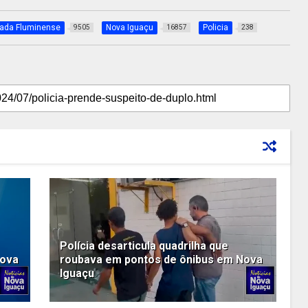
xada Fluminense
Nova Iguaçu
Policia
9505
16857
238
Polícia desarticula quadrilha que
Nova
roubava em pontos de ônibus em Nova
Iguaçu