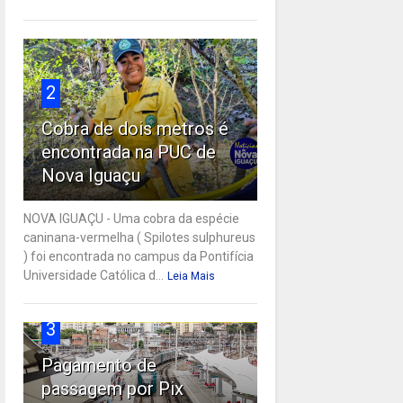
2
Cobra de dois metros é
encontrada na PUC de
Nova Iguaçu
NOVA IGUAÇU - Uma cobra da espécie
caninana-vermelha ( Spilotes sulphureus
) foi encontrada no campus da Pontifícia
Universidade Católica d...
Leia Mais
3
Pagamento de
passagem por Pix