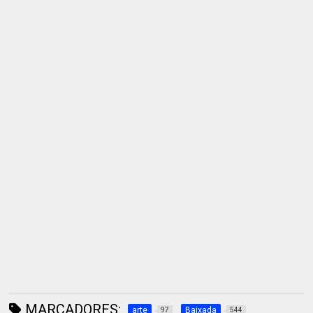
MARCADORES:
arte
Baixada
97
544