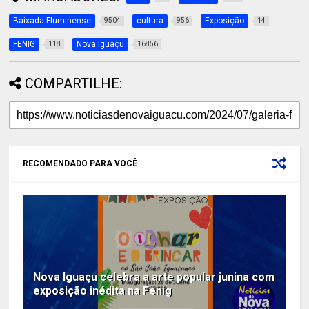
Baixada Fluminense
cultura
Exposição
9504
956
14
FENIG
Nova Iguaçu
118
16856
COMPARTILHE:
RECOMENDADO PARA VOCÊ
Nova Iguaçu celebra a arte popular junina com
exposição inédita na Fenig