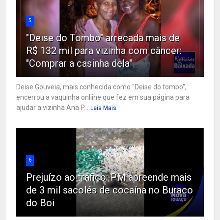
5
"Deise do Tombo" arrecada mais de
R$ 132 mil para vizinha com câncer:
"Comprar a casinha dela"
Deise Gouveia, mais conhecida como "Deise do tombo",
encerrou a vaquinha onliine que fez em sua página para
ajudar a vizinha Ana P...
Leia Mais
6
Prejuízo ao tráfico: PM apreende mais
de 3 mil sacolés de cocaína no Buraco
do Boi