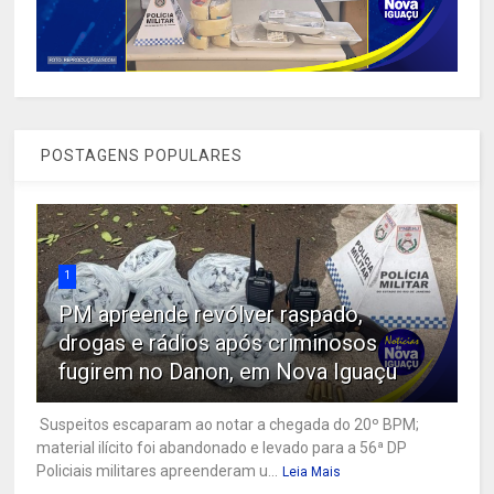
POSTAGENS POPULARES
1
PM apreende revólver raspado,
drogas e rádios após criminosos
fugirem no Danon, em Nova Iguaçu
Suspeitos escaparam ao notar a chegada do 20º BPM;
material ilícito foi abandonado e levado para a 56ª DP
Policiais militares apreenderam u...
Leia Mais