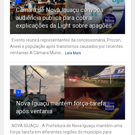
Câmara de Nova Iguaçu convoca
audiência pública para cobrar
explicações da Light sobre apagões
Evento reunirá representantes da concessionária, Procon,
Aneel e população após transtornos causados por recentes
ventanias A Câmara Munic...
Leia Mais
9
Nova Iguaçu mantém força-tarefa
após ventania
NOVA IGUAÇU - A Prefeitura de Nova Iguaçu mantém uma
força-tarefa em diferentes regiões do município para