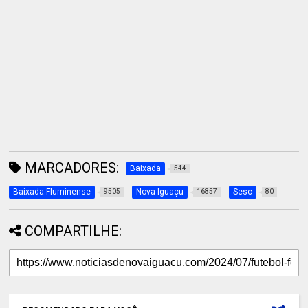
MARCADORES:
Baixada
544
Baixada Fluminense
Nova Iguaçu
Sesc
9505
16857
80
COMPARTILHE: