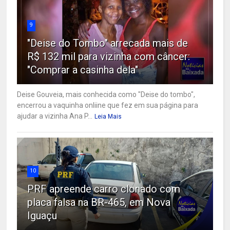
9
"Deise do Tombo" arrecada mais de
R$ 132 mil para vizinha com câncer:
"Comprar a casinha dela"
Deise Gouveia, mais conhecida como "Deise do tombo",
encerrou a vaquinha onliine que fez em sua página para
ajudar a vizinha Ana P...
Leia Mais
10
PRF apreende carro clonado com
placa falsa na BR-465, em Nova
Iguaçu