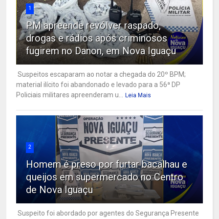
1
PM apreende revólver raspado,
drogas e rádios após criminosos
fugirem no Danon, em Nova Iguaçu
Suspeitos escaparam ao notar a chegada do 20º BPM;
material ilícito foi abandonado e levado para a 56ª DP
Policiais militares apreenderam u...
Leia Mais
2
Homem é preso por furtar bacalhau e
queijos em supermercado no Centro
de Nova Iguaçu
Suspeito foi abordado por agentes do Segurança Presente