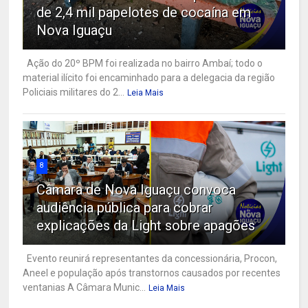
de 2,4 mil papelotes de cocaína em
Nova Iguaçu
Ação do 20º BPM foi realizada no bairro Ambaí; todo o
material ilícito foi encaminhado para a delegacia da região
Policiais militares do 2...
Leia Mais
8
Câmara de Nova Iguaçu convoca
audiência pública para cobrar
explicações da Light sobre apagões
Evento reunirá representantes da concessionária, Procon,
Aneel e população após transtornos causados por recentes
ventanias A Câmara Munic...
Leia Mais