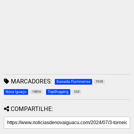
MARCADORES:
Baixada Fluminense
9504
Nova Iguaçu
TopShopping
16856
563
COMPARTILHE: