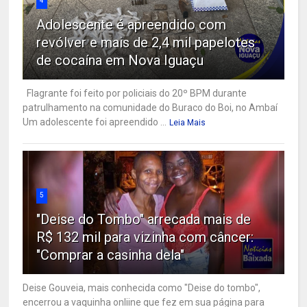
4
Adolescente é apreendido com
revólver e mais de 2,4 mil papelotes
de cocaína em Nova Iguaçu
Flagrante foi feito por policiais do 20º BPM durante
patrulhamento na comunidade do Buraco do Boi, no Ambaí
Um adolescente foi apreendido ...
Leia Mais
5
"Deise do Tombo" arrecada mais de
R$ 132 mil para vizinha com câncer:
"Comprar a casinha dela"
Deise Gouveia, mais conhecida como "Deise do tombo",
encerrou a vaquinha onliine que fez em sua página para