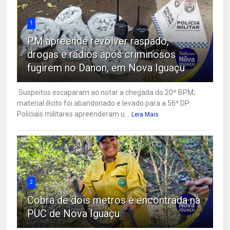
1
PM apreende revólver raspado,
drogas e rádios após criminosos
fugirem no Danon, em Nova Iguaçu
Suspeitos escaparam ao notar a chegada do 20º BPM;
material ilícito foi abandonado e levado para a 56ª DP
Policiais militares apreenderam u...
Leia Mais
2
Cobra de dois metros é encontrada na
PUC de Nova Iguaçu