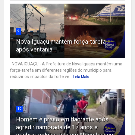
9
Nova Iguaçu mantém força-tarefa
após ventania
NOVA IGUAÇU - A Prefeitura de Nova Iguaçu mantém uma
força-tarefa em diferentes regiões do município para
reduzir os impactos da forte ve...
Leia Mais
10
Homem é preso em flagrante após
agredir namorada de 17 anos e
quebrar celular dela em Nova Iguaçu