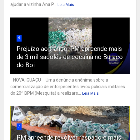
ajudar a vizinha Ana P...
Leia Mais
6
Prejuízo ao tráfico: PM apreende mais
de 3 mil sacolés de cocaína no Buraco
do Boi
NOVA IGUAÇU – Uma denúncia anônima sobre a
comercialização de entorpecentes levou policiais militares
do 20º BPM (Mesquita) a realizare...
Leia Mais
7
PM apreende revólver raspado e mais