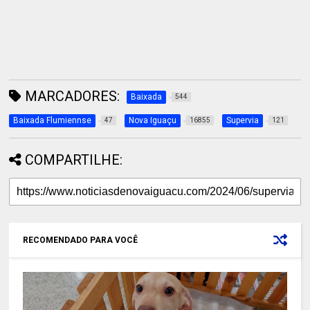
MARCADORES:
Baixada
544
Baixada Flumiennse
Nova Iguaçu
Supervia
47
16855
121
COMPARTILHE:
RECOMENDADO PARA VOCÊ