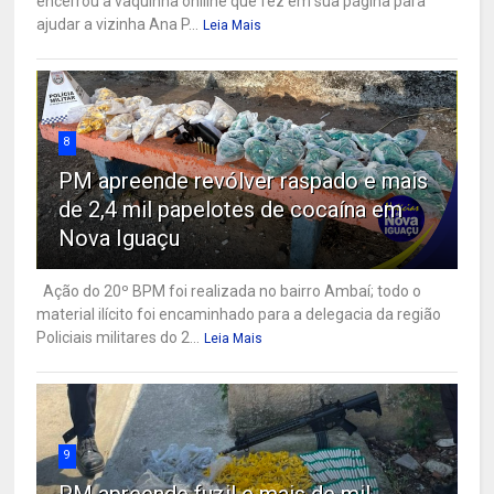
encerrou a vaquinha onliine que fez em sua página para
ajudar a vizinha Ana P...
Leia Mais
8
PM apreende revólver raspado e mais
de 2,4 mil papelotes de cocaína em
Nova Iguaçu
Ação do 20º BPM foi realizada no bairro Ambaí; todo o
material ilícito foi encaminhado para a delegacia da região
Policiais militares do 2...
Leia Mais
9
PM apreende fuzil e mais de mil