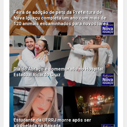
Feira de adoção de pets da Prefeitura de
Nova Iguaçu completa um ano com mais de
120 animais encaminhados para novos lares
Dia do Abraço é comemorado no Hospital
Estadual Ricardo Cruz
Estudante da UFRRJ morre após ser
atropelada na Baixada