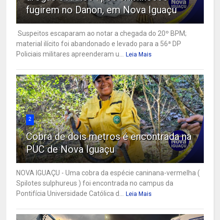
fugirem no Danon, em Nova Iguaçu
Suspeitos escaparam ao notar a chegada do 20º BPM;
material ilícito foi abandonado e levado para a 56ª DP
Policiais militares apreenderam u...
Leia Mais
2
Cobra de dois metros é encontrada na
PUC de Nova Iguaçu
NOVA IGUAÇU - Uma cobra da espécie caninana-vermelha (
Spilotes sulphureus ) foi encontrada no campus da
Pontifícia Universidade Católica d...
Leia Mais