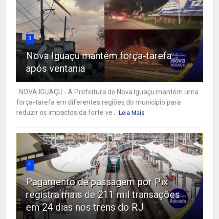
3
Nova Iguaçu mantém força-tarefa
após ventania
NOVA IGUAÇU - A Prefeitura de Nova Iguaçu mantém uma
força-tarefa em diferentes regiões do município para
reduzir os impactos da forte ve...
Leia Mais
4
Pagamento de passagem por Pix
registra mais de 211 mil transações
em 24 dias nos trens do RJ