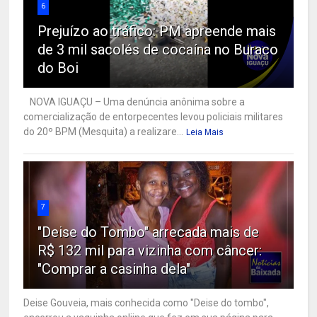
6
Prejuízo ao tráfico: PM apreende mais
de 3 mil sacolés de cocaína no Buraco
do Boi
NOVA IGUAÇU – Uma denúncia anônima sobre a
comercialização de entorpecentes levou policiais militares
do 20º BPM (Mesquita) a realizare...
Leia Mais
7
"Deise do Tombo" arrecada mais de
R$ 132 mil para vizinha com câncer:
"Comprar a casinha dela"
Deise Gouveia, mais conhecida como "Deise do tombo",