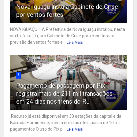
Nova Iguaçu instala Gabinete de Crise
por ventos fortes
NOVA IGUAÇU – A Prefeitura de Nova Iguaçu instalou, nesta
sexta-feira (7), um Gabinete de Crise para monitorar a
previsão de ventos fortes e...
Leia Mais
5
Pagamento de passagem por Pix
registra mais de 211 mil transações
em 24 dias nos trens do RJ
Recurso já está disponível em 30 estações da capital e da
Baixada Fluminense; média em dias úteis passa de 10 mil
pagamentos O uso do Pix p...
Leia Mais