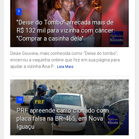
9
"Deise do Tombo" arrecada mais de
R$ 132 mil para vizinha com câncer:
"Comprar a casinha dela"
Deise Gouveia, mais conhecida como "Deise do tombo",
encerrou a vaquinha onliine que fez em sua página para
ajudar a vizinha Ana P...
Leia Mais
10
PRF apreende carro clonado com
placa falsa na BR-465, em Nova
Iguaçu