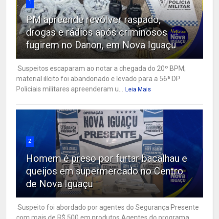
1
PM apreende revólver raspado,
drogas e rádios após criminosos
fugirem no Danon, em Nova Iguaçu
Suspeitos escaparam ao notar a chegada do 20º BPM;
material ilícito foi abandonado e levado para a 56ª DP
Policiais militares apreenderam u...
Leia Mais
2
Homem é preso por furtar bacalhau e
queijos em supermercado no Centro
de Nova Iguaçu
Suspeito foi abordado por agentes do Segurança Presente
com mais de R$ 500 em produtos Agentes do programa