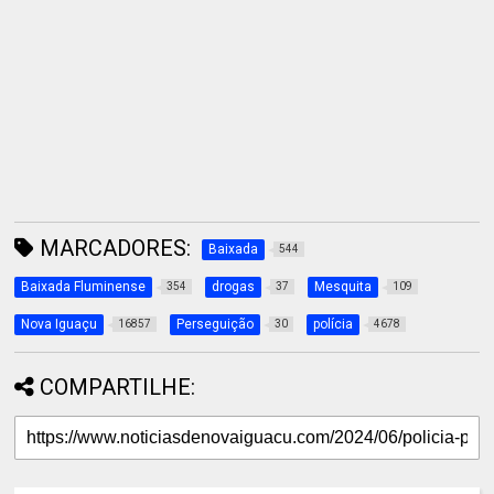
MARCADORES:
Baixada
544
Baixada Fluminense
drogas
Mesquita
354
37
109
Nova Iguaçu
Perseguição
polícia
16857
30
4678
COMPARTILHE: