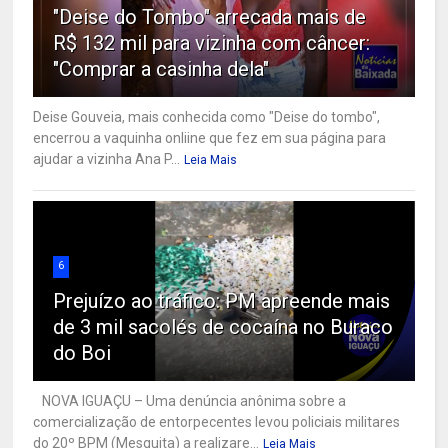
"Deise do Tombo" arrecada mais de
R$ 132 mil para vizinha com câncer:
"Comprar a casinha dela"
Deise Gouveia, mais conhecida como "Deise do tombo",
encerrou a vaquinha onliine que fez em sua página para
ajudar a vizinha Ana P...
Leia Mais
6
Prejuízo ao tráfico: PM apreende mais
de 3 mil sacolés de cocaína no Buraco
do Boi
NOVA IGUAÇU – Uma denúncia anônima sobre a
comercialização de entorpecentes levou policiais militares
do 20º BPM (Mesquita) a realizare...
Leia Mais