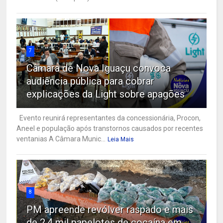
7
Câmara de Nova Iguaçu convoca
audiência pública para cobrar
explicações da Light sobre apagões
Evento reunirá representantes da concessionária, Procon,
Aneel e população após transtornos causados por recentes
ventanias A Câmara Munic...
Leia Mais
8
PM apreende revólver raspado e mais
de 2,4 mil papelotes de cocaína em