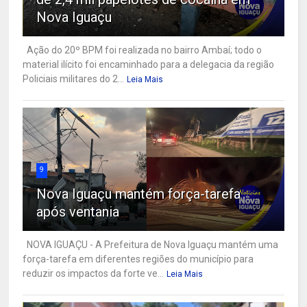
Nova Iguaçu
Ação do 20º BPM foi realizada no bairro Ambaí; todo o
material ilícito foi encaminhado para a delegacia da região
Policiais militares do 2...
Leia Mais
9
Nova Iguaçu mantém força-tarefa
após ventania
NOVA IGUAÇU - A Prefeitura de Nova Iguaçu mantém uma
força-tarefa em diferentes regiões do município para
reduzir os impactos da forte ve...
Leia Mais