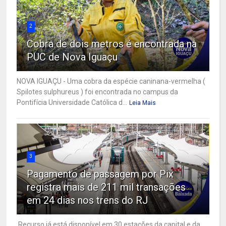
2
Cobra de dois metros é encontrada na
PUC de Nova Iguaçu
NOVA IGUAÇU - Uma cobra da espécie caninana-vermelha (
Spilotes sulphureus ) foi encontrada no campus da
Pontifícia Universidade Católica d...
Leia Mais
3
Pagamento de passagem por Pix
registra mais de 211 mil transações
em 24 dias nos trens do RJ
Recurso já está disponível em 30 estações da capital e da