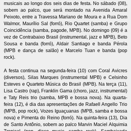
musicais ao longo dos seis dias de festa. No sábado (08),
sobem ao palco, que será montado na Avenida Amaral
Peixoto, entre a Travessa Mariano de Moura e a Rua Dom
Walmor, Maurílio Sal (forró), Rio Quartet (samba) e Grupo
Coincidência (samba, pagode, MPB). No domingo (09) é a
vez de Contrabaixo Brasil (instrumental, jazz e MPB), Beto
Sousa e banda (forró), Aldair Santiago e banda Pérola
(MPB e dança de salão) e Marcelo Tuan e banda (pop
rock).
A festa continua na segunda-feira (10) com Coral Avicres
(diversos), Silas Marques (instrumental MPB) e Celsinho
Esteves e Quarteto Música do Brasil (MPB). Na terça (11),
Lisa Castro (rap), Franklin Gama (choro, jazz, instrumental)
e Taty Reis trio (samba, MPB e bossa nova). Na quarta-
feira (12), é dia das apresentações de Rafaell Angello Trio
(MPB, pop rock), Vozes Iguaçuanas (MPB, samba e bossa
nova) e Pimenta do Reino (forró). Na quinta-feira (13), Dia
de Santo Antônio, sobem ao palco Marvin Maciel Alquimia