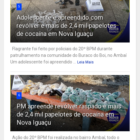
5
Adolescente é apreendido com
revólver e mais de 2,4 mil papelotes
de cocaína em Nova Iguaçu
Flagrante foi feito por policiais do 20º BPM durante
patrulhamento na comunidade do Buraco do Boi, no Ambaí
Um adolescente foi apreendido ...
Leia Mais
6
PM apreende revólver raspado e mais
de 2,4 mil papelotes de cocaína em
Nova Iguaçu
Ação do 20º BPM foi realizada no bairro Ambaí; todo o