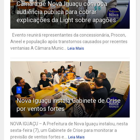
Câmara de Nova Iguaçu convoca
audiência pública para cobrar
explicações da Light sobre apagões
Evento reunirá representantes da concessionária, Procon,
Aneel e população após transtornos causados por recentes
ventanias A Câmara Munic...
Leia Mais
9
Nova Iguaçu instala Gabinete de Crise
por ventos fortes
NOVA IGUAÇU – A Prefeitura de Nova Iguaçu instalou, nesta
sexta-feira (7), um Gabinete de Crise para monitorar a
previsão de ventos fortes e...
Leia Mais