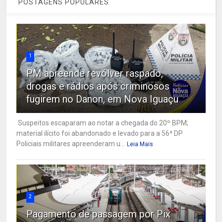
POSTAGENS POPULARES
1
PM apreende revólver raspado,
drogas e rádios após criminosos
fugirem no Danon, em Nova Iguaçu
Suspeitos escaparam ao notar a chegada do 20º BPM;
material ilícito foi abandonado e levado para a 56ª DP
Policiais militares apreenderam u...
Leia Mais
2
Pagamento de passagem por Pix