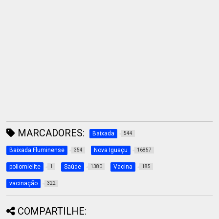
MARCADORES:
Baixada
544
Baixada Fluminense
Nova Iguaçu
354
16857
poliomielite
Saúde
Vacina
1
1380
185
vacinação
322
COMPARTILHE: