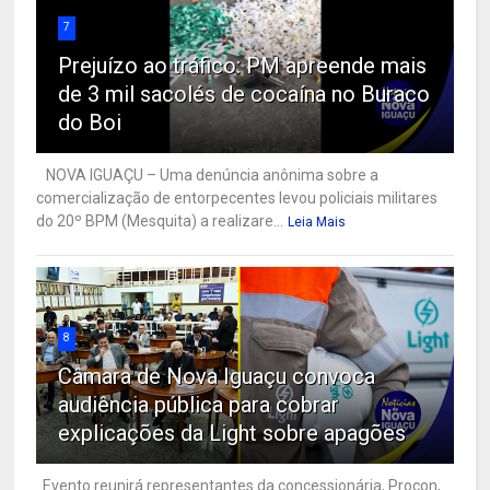
7
Prejuízo ao tráfico: PM apreende mais
de 3 mil sacolés de cocaína no Buraco
do Boi
NOVA IGUAÇU – Uma denúncia anônima sobre a
comercialização de entorpecentes levou policiais militares
do 20º BPM (Mesquita) a realizare...
Leia Mais
8
Câmara de Nova Iguaçu convoca
audiência pública para cobrar
explicações da Light sobre apagões
Evento reunirá representantes da concessionária, Procon,