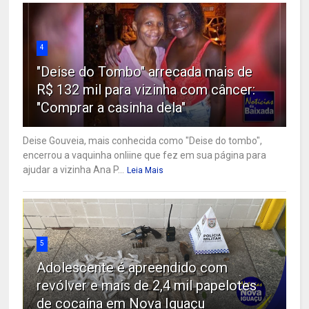
4
"Deise do Tombo" arrecada mais de
R$ 132 mil para vizinha com câncer:
"Comprar a casinha dela"
Deise Gouveia, mais conhecida como "Deise do tombo",
encerrou a vaquinha onliine que fez em sua página para
ajudar a vizinha Ana P...
Leia Mais
5
Adolescente é apreendido com
revólver e mais de 2,4 mil papelotes
de cocaína em Nova Iguaçu