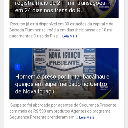
registra mais de 211 mil transações
em 24 dias nos trens do RJ
Recurso já está disponível em 30 estações da capital e da
Baixada Fluminense; média em dias úteis passa de 10 mil
pagamentos O uso do Pix p...
Leia Mais
3
Homem é preso por furtar bacalhau e
queijos em supermercado no Centro
de Nova Iguaçu
Suspeito foi abordado por agentes do Segurança Presente
com mais de R$ 500 em produtos Agentes do programa
Segurança Presente prenderam em ...
Leia Mais