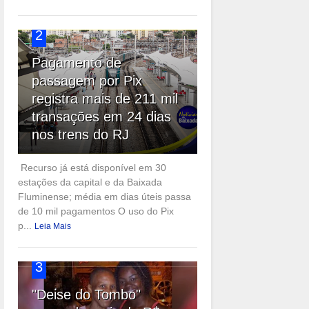
2
Pagamento de
passagem por Pix
registra mais de 211 mil
transações em 24 dias
nos trens do RJ
Recurso já está disponível em 30
estações da capital e da Baixada
Fluminense; média em dias úteis passa
de 10 mil pagamentos O uso do Pix
p...
Leia Mais
3
"Deise do Tombo"