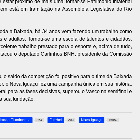
estar próximo de mais uma: tornar-se Patrimônio Imaterial
em está em tramitação na Assembleia Legislativa do Rio
 toda a Baixada, há 34 anos vem fazendo um trabalho como
s e adultos. Tornou-se uma escola de talentos e cidadãos.
lente trabalho prestado para o esporte e, acima de tudo,
estacou o deputado Carlinhos BNH, presidente da Comissão
, o saldo da competição foi positivo para o time da Baixada
r, o Nova Iguaçu fez uma campanha única em sua história.
ral para as fases decisivas, superou o Vasco na semifinal e
a sua fundação.
ixada Fluminense
Futebol
Nova Iguaçu
354
203
16857