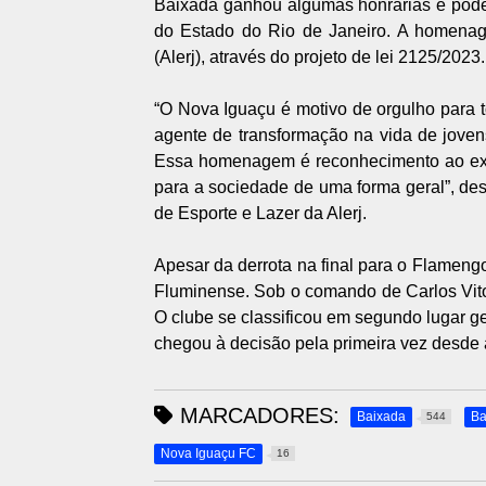
Baixada ganhou algumas honrarias e pode 
do Estado do Rio de Janeiro. A homenag
(Alerj), através do projeto de lei 2125/2023.
“O Nova Iguaçu é motivo de orgulho para
agente de transformação na vida de joven
Essa homenagem é reconhecimento ao exce
para a sociedade de uma forma geral”, d
de Esporte e Lazer da Alerj.
Apesar da derrota na final para o Flamengo
Fluminense. Sob o comando de Carlos Vito
O clube se classificou em segundo lugar ge
chegou à decisão pela primeira vez desde 
MARCADORES:
Baixada
Ba
544
Nova Iguaçu FC
16