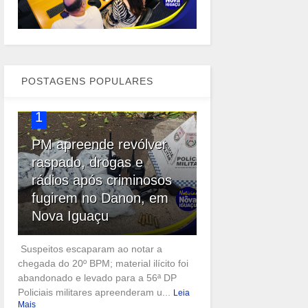
POSTAGENS POPULARES
1
PM apreende revólver
raspado, drogas e
rádios após criminosos
fugirem no Danon, em
Nova Iguaçu
Suspeitos escaparam ao notar a
chegada do 20º BPM; material ilícito foi
abandonado e levado para a 56ª DP
Policiais militares apreenderam u...
Leia
Mais