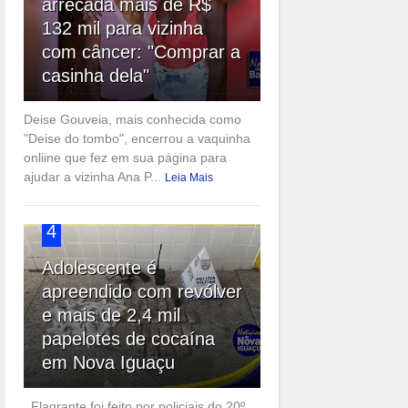
arrecada mais de R$
132 mil para vizinha
com câncer: "Comprar a
casinha dela"
Deise Gouveia, mais conhecida como
"Deise do tombo", encerrou a vaquinha
onliine que fez em sua página para
ajudar a vizinha Ana P...
Leia Mais
4
Adolescente é
apreendido com revólver
e mais de 2,4 mil
papelotes de cocaína
em Nova Iguaçu
Flagrante foi feito por policiais do 20º