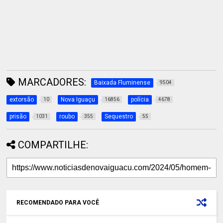
MARCADORES:
Baixada Fluminense
9504
extorsão
Nova Iguaçu
polícia
10
16856
4678
prisão
roubo
Sequestro
1031
355
55
COMPARTILHE:
RECOMENDADO PARA VOCÊ