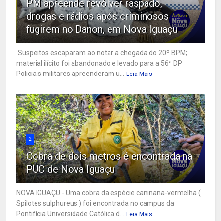
PM apreende revólver raspado,
drogas e rádios após criminosos
fugirem no Danon, em Nova Iguaçu
Suspeitos escaparam ao notar a chegada do 20º BPM;
material ilícito foi abandonado e levado para a 56ª DP
Policiais militares apreenderam u...
Leia Mais
2
Cobra de dois metros é encontrada na
PUC de Nova Iguaçu
NOVA IGUAÇU - Uma cobra da espécie caninana-vermelha (
Spilotes sulphureus ) foi encontrada no campus da
Pontifícia Universidade Católica d...
Leia Mais