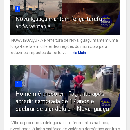
9
Nova Iguaçu mantém força-tarefa
após ventania
NOVA IGUAÇU - A Prefeitura de Nova Iguaçu mantém uma
força-tarefa em diferentes regiões do município para
reduzir os impactos da forte ve...
Leia Mais
10
Homem é preso em flagrante após
agredir namorada de 17 anos e
quebrar celular dela em Nova Iguaçu
Vítima procurou a delegacia com ferimentos na boca;
investigado já tinha histórico de violência doméstica contra a