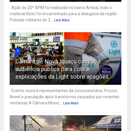
Ação do 20º BPM foi realizada no bairro Ambaí; todo o
material ilícito foi encaminhado para a delegacia da região
Policiais militares do 2...
Leia Mais
9
Câmara de Nova Iguaçu convoca
audiência pública para cobrar
explicações da Light sobre apagões
Evento reunirá representantes da concessionária, Procon,
Aneel e população após transtornos causados por recentes
ventanias A Câmara Munic...
Leia Mais