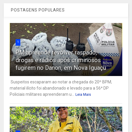
POSTAGENS POPULARES
1
PM apreende revólver raspado,
drogas e rádios após criminosos
fugirem no Danon, em Nova Iguaçu
Suspeitos escaparam ao notar a chegada do 20º BPM;
material ilícito foi abandonado e levado para a 56ª DP
Policiais militares apreenderam u...
Leia Mais