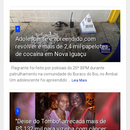
4
Adolescente é apreendido com
revólver e mais de 2,4 mil papelotes
de cocaína em Nova Iguaçu
Flagrante foi feito por policiais do 20º BPM durante
patrulhamento na comunidade do Buraco do Boi, no Ambaí
Um adolescente foi apreendido ...
Leia Mais
5
"Deise do Tombo" arrecada mais de
R$ 132 mil para vizinha com câncer: