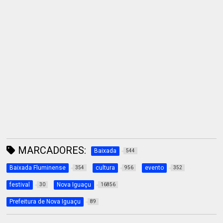
MARCADORES:
Baixada
544
Baixada Fluminense
cultura
evento
354
956
352
festival
Nova Iguaçu
30
16856
Prefeitura de Nova Iguaçu
89