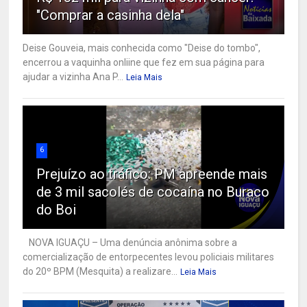
"Comprar a casinha dela"
Deise Gouveia, mais conhecida como "Deise do tombo",
encerrou a vaquinha onliine que fez em sua página para
ajudar a vizinha Ana P...
Leia Mais
6
Prejuízo ao tráfico: PM apreende mais
de 3 mil sacolés de cocaína no Buraco
do Boi
NOVA IGUAÇU – Uma denúncia anônima sobre a
comercialização de entorpecentes levou policiais militares
do 20º BPM (Mesquita) a realizare...
Leia Mais