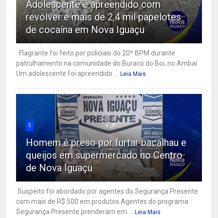
Adolescente é apreendido com
revólver e mais de 2,4 mil papelotes
de cocaína em Nova Iguaçu
Flagrante foi feito por policiais do 20º BPM durante
patrulhamento na comunidade do Buraco do Boi, no Ambaí
Um adolescente foi apreendido ...
Leia Mais
5
Homem é preso por furtar bacalhau e
queijos em supermercado no Centro
de Nova Iguaçu
Suspeito foi abordado por agentes do Segurança Presente
com mais de R$ 500 em produtos Agentes do programa
Segurança Presente prenderam em ...
Leia Mais