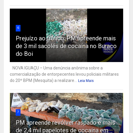
6
Prejuízo ao tráfico: PM apreende mais
de 3 mil sacolés de cocaína no Buraco
do Boi
NOVA IGUAÇU – Uma denúncia anônima sobre a
comercialização de entorpecentes levou policiais militares
do 20º BPM (Mesquita) a realizare...
Leia Mais
7
PM apreende revólver raspado e mais
de 2,4 mil papelotes de cocaína em