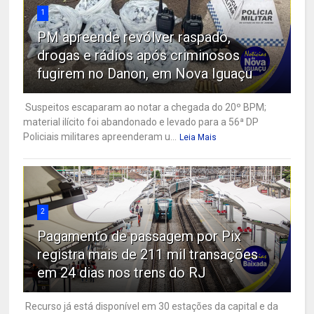
1
PM apreende revólver raspado,
drogas e rádios após criminosos
fugirem no Danon, em Nova Iguaçu
Suspeitos escaparam ao notar a chegada do 20º BPM;
material ilícito foi abandonado e levado para a 56ª DP
Policiais militares apreenderam u...
Leia Mais
2
Pagamento de passagem por Pix
registra mais de 211 mil transações
em 24 dias nos trens do RJ
Recurso já está disponível em 30 estações da capital e da