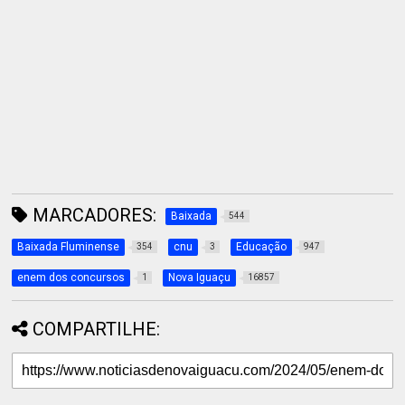
MARCADORES:
Baixada
544
Baixada Fluminense
cnu
Educação
354
3
947
enem dos concursos
Nova Iguaçu
1
16857
COMPARTILHE: