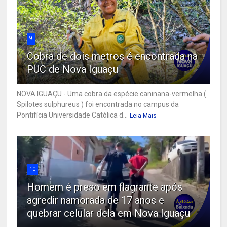
9
Cobra de dois metros é encontrada na
PUC de Nova Iguaçu
NOVA IGUAÇU - Uma cobra da espécie caninana-vermelha (
Spilotes sulphureus ) foi encontrada no campus da
Pontifícia Universidade Católica d...
Leia Mais
10
Homem é preso em flagrante após
agredir namorada de 17 anos e
quebrar celular dela em Nova Iguaçu