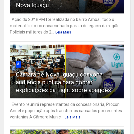
Nova Iguaçu
Ação do 20º BPM foi realizada no bairro Ambaí; todo o
material ilícito foi encaminhado para a delegacia da região
Policiais militares do 2...
Leia Mais
8
Câmara de Nova Iguaçu convoca
audiência pública para cobrar
explicações da Light sobre apagões
Evento reunirá representantes da concessionária, Procon,
Aneel e população após transtornos causados por recentes
ventanias A Câmara Munic...
Leia Mais