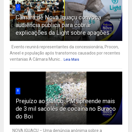
7
Câmara de Nova Iguaçu convoca
audiência pública para cobrar
explicações da Light sobre apagões
Evento reunirá representantes da concessionária, Procon,
Aneel e população após transtornos causados por recentes
ventanias A Câmara Munic...
Leia Mais
8
Prejuízo ao tráfico: PM apreende mais
de 3 mil sacolés de cocaína no Buraco
do Boi
NOVA IGUAÇU – Uma denúncia anônima sobre a