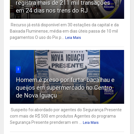
registra mais de 211 mil transações
em 24 dias nos trens do RJ
Recurso já está disponível em 30 estações da capital e da
Baixada Fluminense; média em dias úteis passa de 10 mil
pagamentos O uso do Pix p...
Leia Mais
3
Homem é preso por furtar bacalhau e
queijos em supermercado no Centro
de Nova Iguaçu
Suspeito foi abordado por agentes do Segurança Presente
com mais de R$ 500 em produtos Agentes do programa
Segurança Presente prenderam em ...
Leia Mais