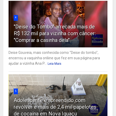
4
"Deise do Tombo" arrecada mais de
R$ 132 mil para vizinha com câncer:
"Comprar a casinha dela"
Deise Gouveia, mais conhecida como "Deise do tombo",
encerrou a vaquinha onliine que fez em sua página para
ajudar a vizinha Ana P...
Leia Mais
5
Adolescente é apreendido com
revólver e mais de 2,4 mil papelotes
de cocaína em Nova Iguaçu