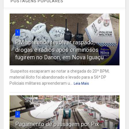
POSTAGENS POPULARES
1
PM apreende revólver raspado,
drogas e rádios após criminosos
fugirem no Danon, em Nova Iguaçu
Suspeitos escaparam ao notar a chegada do 20º BPM;
material ilícito foi abandonado e levado para a 56ª DP
Policiais militares apreenderam u...
Leia Mais
2
Pagamento de passagem por Pix