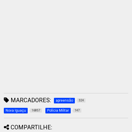
MARCADORES:
apreensão
324
Nova Iguaçu
Polícia Militar
16857
147
COMPARTILHE: