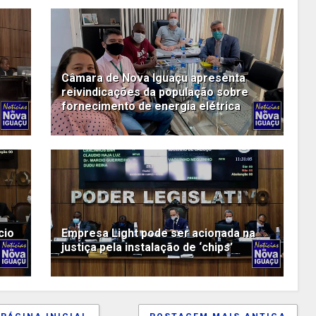
Câmara de Nova Iguaçu apresenta
reivindicações da população sobre
fornecimento de energia elétrica
cio
Empresa Light pode ser acionada na
justiça pela instalação de ‘chips’