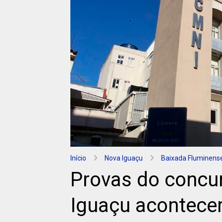
Início
Nova Iguaçu
Baixada Fluminens
Provas do concu
Iguaçu acontece