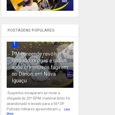
POSTAGENS POPULARES
1
PM apreende revólver
raspado, drogas e rádios
após criminosos fugirem
no Danon, em Nova
Iguaçu
Suspeitos escaparam ao notar a
chegada do 20º BPM; material ilícito foi
abandonado e levado para a 56ª DP
Policiais militares apreenderam u...
Leia
Mais