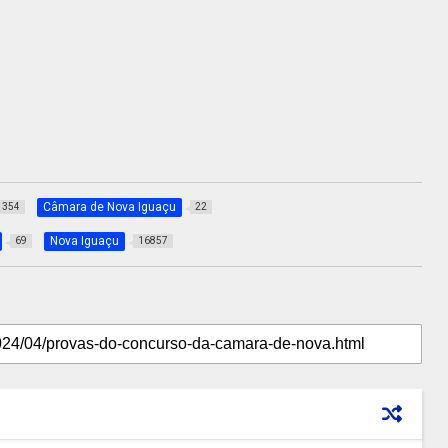
Câmara de Nova Iguaçu
354
22
Nova Iguaçu
69
16857