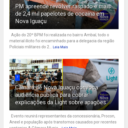
PM apreende revólver raspado e mais
de 2,4 mil papelotes de cocaína em
Nova Iguaçu
Ação do 20º BPM foi realizada no bairro Ambaí; todo o
material ilícito foi encaminhado para a delegacia da região
Policiais militares do 2...
Leia Mais
7
Câmara de Nova Iguaçu convoca
audiência pública para cobrar
explicações da Light sobre apagões
Evento reunirá representantes da concessionária, Procon,
Aneel e população após transtornos causados por recentes