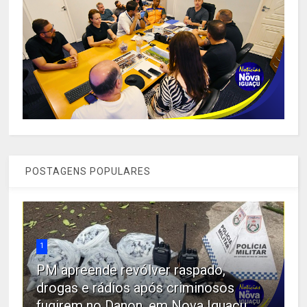
POSTAGENS POPULARES
1
PM apreende revólver raspado,
drogas e rádios após criminosos
fugirem no Danon, em Nova Iguaçu