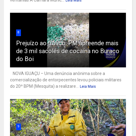
ventanias A Câmara Munic...
Leia Mais
8
Prejuízo ao tráfico: PM apreende mais
de 3 mil sacolés de cocaína no Buraco
do Boi
NOVA IGUAÇU – Uma denúncia anônima sobre a
comercialização de entorpecentes levou policiais militares
do 20º BPM (Mesquita) a realizare...
Leia Mais
9