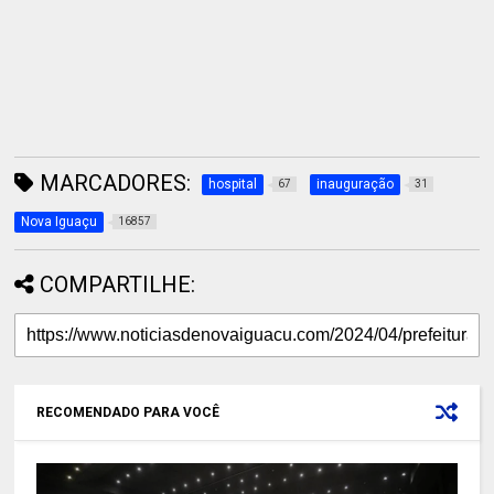
MARCADORES:
hospital
inauguração
67
31
Nova Iguaçu
16857
COMPARTILHE:
RECOMENDADO PARA VOCÊ