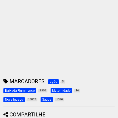
MARCADORES:
ação
5
Baixada Fluminense
Maternidade
9505
16
Nova Iguaçu
Saúde
16857
1380
COMPARTILHE: