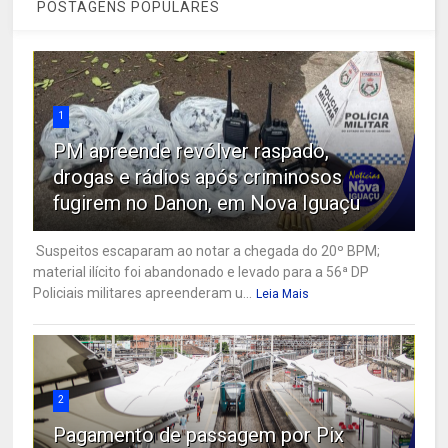
POSTAGENS POPULARES
1
PM apreende revólver raspado,
drogas e rádios após criminosos
fugirem no Danon, em Nova Iguaçu
Suspeitos escaparam ao notar a chegada do 20º BPM;
material ilícito foi abandonado e levado para a 56ª DP
Policiais militares apreenderam u...
Leia Mais
2
Pagamento de passagem por Pix