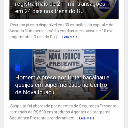
registra mais de 211 mil transações
em 24 dias nos trens do RJ
Recurso já está disponível em 30 estações da capital e da
Baixada Fluminense; média em dias úteis passa de 10 mil
pagamentos O uso do Pix p...
Leia Mais
3
Homem é preso por furtar bacalhau e
queijos em supermercado no Centro
de Nova Iguaçu
Suspeito foi abordado por agentes do Segurança Presente
com mais de R$ 500 em produtos Agentes do programa
Segurança Presente prenderam em ...
Leia Mais