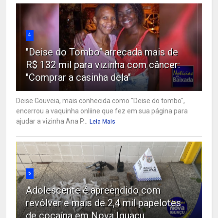
4
"Deise do Tombo" arrecada mais de
R$ 132 mil para vizinha com câncer:
"Comprar a casinha dela"
Deise Gouveia, mais conhecida como "Deise do tombo",
encerrou a vaquinha onliine que fez em sua página para
ajudar a vizinha Ana P...
Leia Mais
5
Adolescente é apreendido com
revólver e mais de 2,4 mil papelotes
de cocaína em Nova Iguaçu