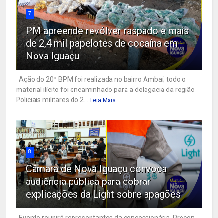
7
PM apreende revólver raspado e mais
de 2,4 mil papelotes de cocaína em
Nova Iguaçu
Ação do 20º BPM foi realizada no bairro Ambaí; todo o
material ilícito foi encaminhado para a delegacia da região
Policiais militares do 2...
Leia Mais
8
Câmara de Nova Iguaçu convoca
audiência pública para cobrar
explicações da Light sobre apagões
Evento reunirá representantes da concessionária, Procon,