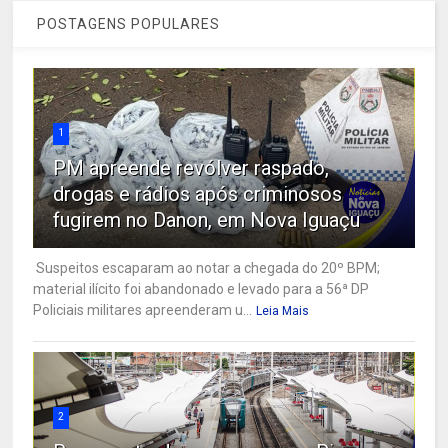
POSTAGENS POPULARES
1
PM apreende revólver raspado,
drogas e rádios após criminosos
fugirem no Danon, em Nova Iguaçu
Suspeitos escaparam ao notar a chegada do 20º BPM;
material ilícito foi abandonado e levado para a 56ª DP
Policiais militares apreenderam u...
Leia Mais
2