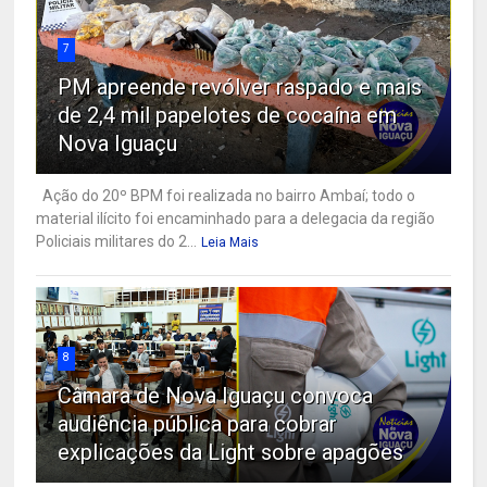
7
PM apreende revólver raspado e mais
de 2,4 mil papelotes de cocaína em
Nova Iguaçu
Ação do 20º BPM foi realizada no bairro Ambaí; todo o
material ilícito foi encaminhado para a delegacia da região
Policiais militares do 2...
Leia Mais
8
Câmara de Nova Iguaçu convoca
audiência pública para cobrar
explicações da Light sobre apagões