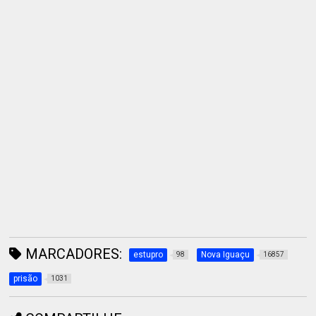
MARCADORES:
estupro
Nova Iguaçu
98
16857
prisão
1031