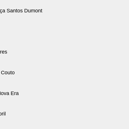
raça Santos Dumont
res
 Couto
Nova Era
ril