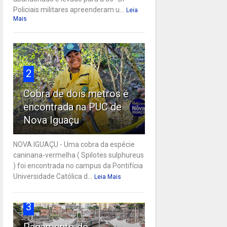
Policiais militares apreenderam u...
Leia
Mais
2
Cobra de dois metros é
encontrada na PUC de
Nova Iguaçu
NOVA IGUAÇU - Uma cobra da espécie
caninana-vermelha ( Spilotes sulphureus
) foi encontrada no campus da Pontifícia
Universidade Católica d...
Leia Mais
3
Pagamento de