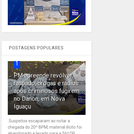
POSTAGENS POPULARES
1
PM apreende revólver
raspado, drogas e rádios
após criminosos fugirem
no Danon, em Nova
Iguaçu
Suspeitos escaparam ao notar a
chegada do 20º BPM; material ilícito foi
abandonado e levado para a 56ª DP