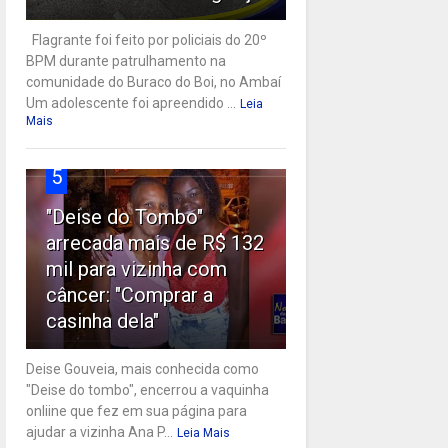
Flagrante foi feito por policiais do 20º
BPM durante patrulhamento na
comunidade do Buraco do Boi, no Ambaí
Um adolescente foi apreendido ...
Leia
Mais
5
"Deise do Tombo"
arrecada mais de R$ 132
mil para vizinha com
câncer: "Comprar a
casinha dela"
Deise Gouveia, mais conhecida como
"Deise do tombo", encerrou a vaquinha
onliine que fez em sua página para
ajudar a vizinha Ana P...
Leia Mais