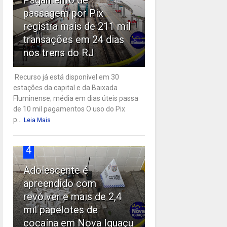
passagem por Pix
registra mais de 211 mil
transações em 24 dias
nos trens do RJ
Recurso já está disponível em 30
estações da capital e da Baixada
Fluminense; média em dias úteis passa
de 10 mil pagamentos O uso do Pix
p...
Leia Mais
4
Adolescente é
apreendido com
revólver e mais de 2,4
mil papelotes de
cocaína em Nova Iguaçu