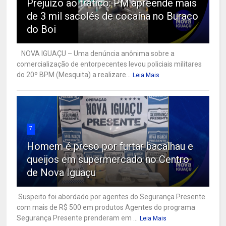
Prejuízo ao tráfico: PM apreende mais
de 3 mil sacolés de cocaína no Buraco
do Boi
NOVA IGUAÇU – Uma denúncia anônima sobre a
comercialização de entorpecentes levou policiais militares
do 20º BPM (Mesquita) a realizare...
Leia Mais
7
Homem é preso por furtar bacalhau e
queijos em supermercado no Centro
de Nova Iguaçu
Suspeito foi abordado por agentes do Segurança Presente
com mais de R$ 500 em produtos Agentes do programa
Segurança Presente prenderam em ...
Leia Mais