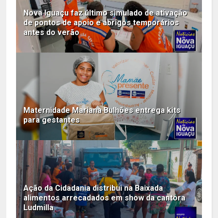
Nova Iguaçu faz último simulado de ativação
de pontos de apoio e abrigos temporários
antes do verão
Maternidade Mariana Bulhões entrega kits
para gestantes
Ação da Cidadania distribui na Baixada
alimentos arrecadados em show da cantora
Ludmilla