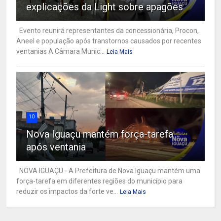
explicações da Light sobre apagões
Evento reunirá representantes da concessionária, Procon,
Aneel e população após transtornos causados por recentes
ventanias A Câmara Munic...
Leia Mais
10
Nova Iguaçu mantém força-tarefa
após ventania
NOVA IGUAÇU - A Prefeitura de Nova Iguaçu mantém uma
força-tarefa em diferentes regiões do município para
reduzir os impactos da forte ve...
Leia Mais