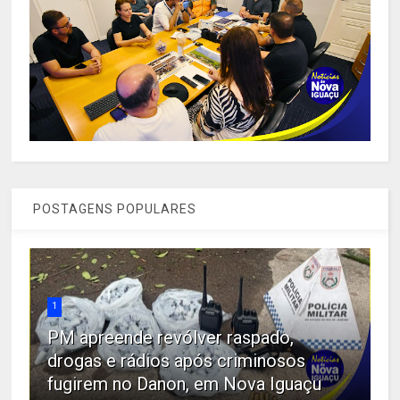
POSTAGENS POPULARES
1
PM apreende revólver raspado,
drogas e rádios após criminosos
fugirem no Danon, em Nova Iguaçu