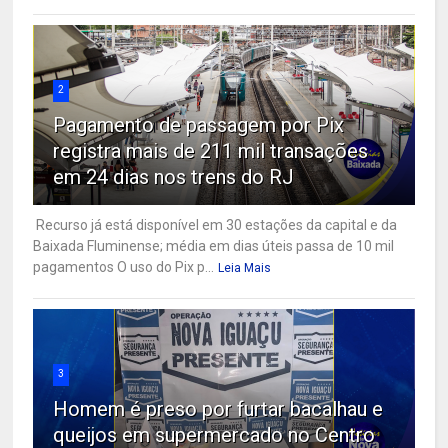
2
Pagamento de passagem por Pix
registra mais de 211 mil transações
em 24 dias nos trens do RJ
Recurso já está disponível em 30 estações da capital e da
Baixada Fluminense; média em dias úteis passa de 10 mil
pagamentos O uso do Pix p...
Leia Mais
3
Homem é preso por furtar bacalhau e
queijos em supermercado no Centro