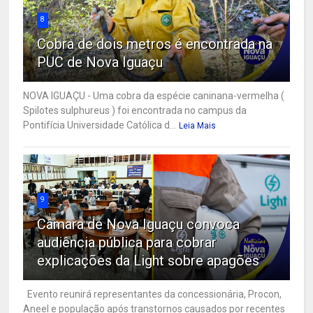
8
Cobra de dois metros é encontrada na
PUC de Nova Iguaçu
NOVA IGUAÇU - Uma cobra da espécie caninana-vermelha (
Spilotes sulphureus ) foi encontrada no campus da
Pontifícia Universidade Católica d...
Leia Mais
9
Câmara de Nova Iguaçu convoca
audiência pública para cobrar
explicações da Light sobre apagões
Evento reunirá representantes da concessionária, Procon,
Aneel e população após transtornos causados por recentes