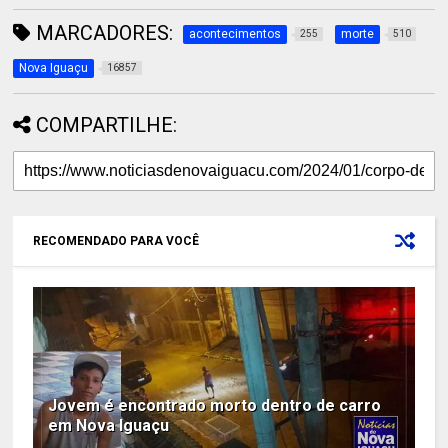
MARCADORES:
acontecimentos
morte
255
510
Nova Iguaçu
16857
COMPARTILHE:
RECOMENDADO PARA VOCÊ
Jovem é encontrado morto dentro de carro
em Nova Iguaçu