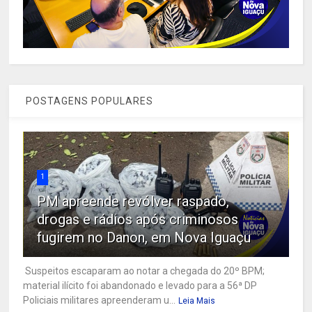
POSTAGENS POPULARES
1
PM apreende revólver raspado,
drogas e rádios após criminosos
fugirem no Danon, em Nova Iguaçu
Suspeitos escaparam ao notar a chegada do 20º BPM;
material ilícito foi abandonado e levado para a 56ª DP
Policiais militares apreenderam u...
Leia Mais