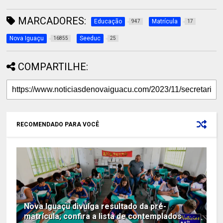
MARCADORES:
Educação
Matrícula
947
17
Nova Iguaçu
Seeduc
16855
25
COMPARTILHE:
RECOMENDADO PARA VOCÊ
Nova Iguaçu divulga resultado da pré-
matrícula; confira a lista de contemplados