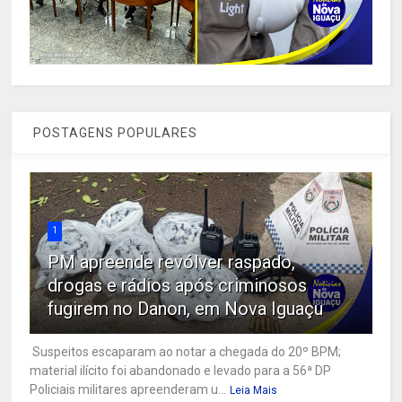
POSTAGENS POPULARES
1
PM apreende revólver raspado,
drogas e rádios após criminosos
fugirem no Danon, em Nova Iguaçu
Suspeitos escaparam ao notar a chegada do 20º BPM;
material ilícito foi abandonado e levado para a 56ª DP
Policiais militares apreenderam u...
Leia Mais