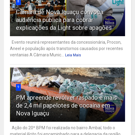
8
Câmara de Nova Iguaçu convoca
audiência pública para cobrar
explicações da Light sobre apagões
Evento reunirá representantes da concessionária, Procon,
Aneel e população após transtornos causados por recentes
ventanias A Câmara Munic...
Leia Mais
9
PM apreende revólver raspado e mais
de 2,4 mil papelotes de cocaína em
Nova Iguaçu
Ação do 20º BPM foi realizada no bairro Ambaí; todo o
material ilícito foi encaminhado para a delegacia da região