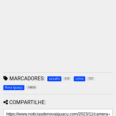
MARCADORES:
assalto
crime
315
727
Nova Iguaçu
16856
COMPARTILHE: