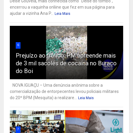
Deise Gouveia, mais conhecida como "Deise do tombo",
encerrou a vaquinha onliine que fez em sua página para
ajudar a vizinha Ana P...
Leia Mais
6
Prejuízo ao tráfico: PM apreende mais
de 3 mil sacolés de cocaína no Buraco
do Boi
NOVA IGUAÇU – Uma denúncia anônima sobre a
comercialização de entorpecentes levou policiais militares
do 20º BPM (Mesquita) a realizare...
Leia Mais
7