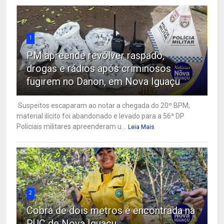
1
PM apreende revólver raspado,
drogas e rádios após criminosos
fugirem no Danon, em Nova Iguaçu
Suspeitos escaparam ao notar a chegada do 20º BPM;
material ilícito foi abandonado e levado para a 56ª DP
Policiais militares apreenderam u...
Leia Mais
2
Cobra de dois metros é encontrada na
PUC de Nova Iguaçu