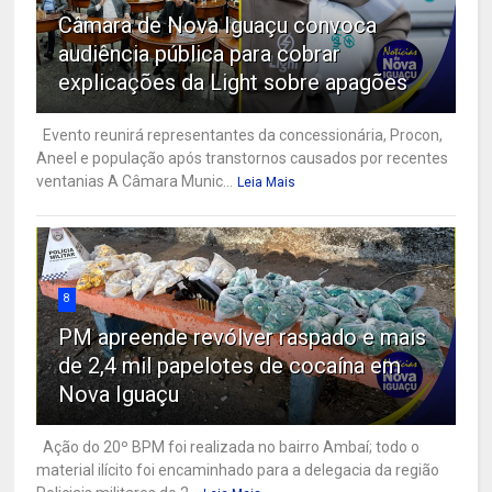
Câmara de Nova Iguaçu convoca
audiência pública para cobrar
explicações da Light sobre apagões
Evento reunirá representantes da concessionária, Procon,
Aneel e população após transtornos causados por recentes
ventanias A Câmara Munic...
Leia Mais
8
PM apreende revólver raspado e mais
de 2,4 mil papelotes de cocaína em
Nova Iguaçu
Ação do 20º BPM foi realizada no bairro Ambaí; todo o
material ilícito foi encaminhado para a delegacia da região