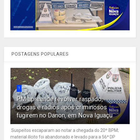
POSTAGENS POPULARES
1
PM apreende revólver raspado,
drogas e rádios após criminosos
fugirem no Danon, em Nova Iguaçu
Suspeitos escaparam ao notar a chegada do 20º BPM;
material ilícito foi abandonado e levado para a 56ª DP