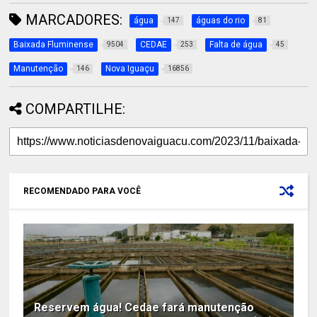
MARCADORES:
água
águas do rio
147
81
Baixada Fluminense
CEDAE
Falta de água
9504
253
45
Manutenção
Nova Iguaçu
146
16856
COMPARTILHE:
RECOMENDADO PARA VOCÊ
Reservem água! Cedae fará manutenção