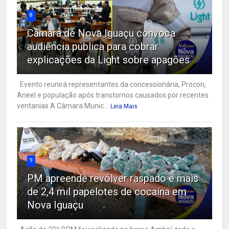
8
Câmara de Nova Iguaçu convoca
audiência pública para cobrar
explicações da Light sobre apagões
Evento reunirá representantes da concessionária, Procon,
Aneel e população após transtornos causados por recentes
ventanias A Câmara Munic...
Leia Mais
9
PM apreende revólver raspado e mais
de 2,4 mil papelotes de cocaína em
Nova Iguaçu