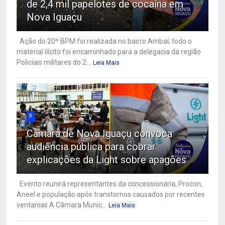
de 2,4 mil papelotes de cocaína em
Nova Iguaçu
Ação do 20º BPM foi realizada no bairro Ambaí; todo o
material ilícito foi encaminhado para a delegacia da região
Policiais militares do 2...
Leia Mais
8
Câmara de Nova Iguaçu convoca
audiência pública para cobrar
explicações da Light sobre apagões
Evento reunirá representantes da concessionária, Procon,
Aneel e população após transtornos causados por recentes
ventanias A Câmara Munic...
Leia Mais