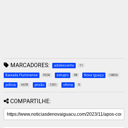
MARCADORES:
adolescente
11
Baixada Fluminense
estupro
Nova Iguaçu
9504
98
16856
polícia
prisão
vítima
4678
1031
9
COMPARTILHE: