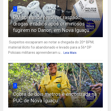
1
PM apreende revólver raspado,
drogas e rádios após criminosos
fugirem no Danon, em Nova Iguaçu
Suspeitos escaparam ao notar a chegada do 20º BPM;
material ilícito foi abandonado e levado para a 56ª DP
Policiais militares apreenderam u...
Leia Mais
2
Cobra de dois metros é encontrada na
PUC de Nova Iguaçu