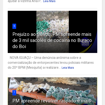
ajudar a vizinha Ana P...
Leia Mais
6
Prejuízo ao tráfico: PM apreende mais
de 3 mil sacolés de cocaína no Buraco
do Boi
NOVA IGUAÇU – Uma denúncia anônima sobre a
comercialização de entorpecentes levou policiais militares
do 20º BPM (Mesquita) a realizare...
Leia Mais
7
PM apreende revólver raspado e mais