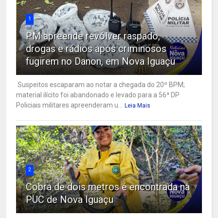
1
PM apreende revólver raspado,
drogas e rádios após criminosos
fugirem no Danon, em Nova Iguaçu
Suspeitos escaparam ao notar a chegada do 20º BPM;
material ilícito foi abandonado e levado para a 56ª DP
Policiais militares apreenderam u...
Leia Mais
2
Cobra de dois metros é encontrada na
PUC de Nova Iguaçu