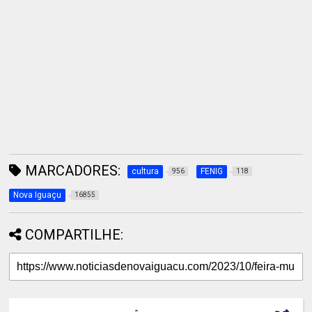
MARCADORES:
cultura
FENIG
956
118
Nova Iguaçu
16855
COMPARTILHE: