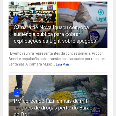
9
Câmara de Nova Iguaçu convoca
audiência pública para cobrar
explicações da Light sobre apagões
Evento reunirá representantes da concessionária, Procon,
Aneel e população após transtornos causados por recentes
ventanias A Câmara Munic...
Leia Mais
10
PM apreende fuzil e mais de mil
porções de drogas perto do Buraco
do Boi