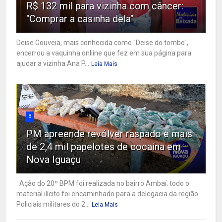
R$ 132 mil para vizinha com câncer:
"Comprar a casinha dela"
Deise Gouveia, mais conhecida como "Deise do tombo",
encerrou a vaquinha onliine que fez em sua página para
ajudar a vizinha Ana P...
Leia Mais
8
PM apreende revólver raspado e mais
de 2,4 mil papelotes de cocaína em
Nova Iguaçu
Ação do 20º BPM foi realizada no bairro Ambaí; todo o
material ilícito foi encaminhado para a delegacia da região
Policiais militares do 2...
Leia Mais