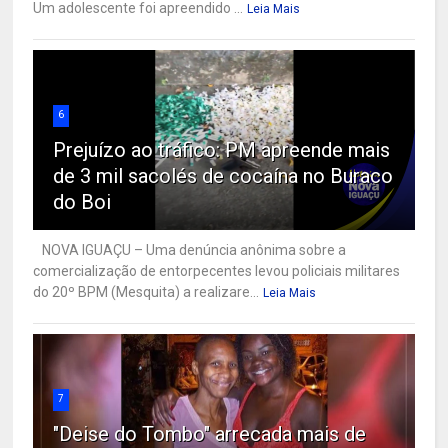
Um adolescente foi apreendido ...
Leia Mais
6
Prejuízo ao tráfico: PM apreende mais
de 3 mil sacolés de cocaína no Buraco
do Boi
NOVA IGUAÇU – Uma denúncia anônima sobre a
comercialização de entorpecentes levou policiais militares
do 20º BPM (Mesquita) a realizare...
Leia Mais
7
"Deise do Tombo" arrecada mais de