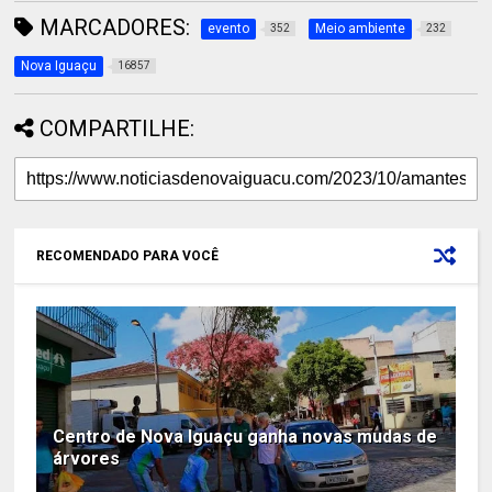
MARCADORES:
evento
Meio ambiente
352
232
Nova Iguaçu
16857
COMPARTILHE:
RECOMENDADO PARA VOCÊ
Centro de Nova Iguaçu ganha novas mudas de
árvores