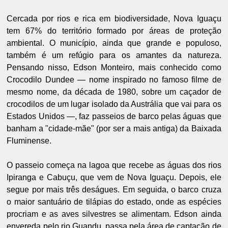
Cercada por rios e rica em biodiversidade, Nova Iguaçu
tem 67% do território formado por áreas de proteção
ambiental. O município, ainda que grande e populoso,
também é um refúgio para os amantes da natureza.
Pensando nisso, Edson Monteiro, mais conhecido como
Crocodilo Dundee — nome inspirado no famoso filme de
mesmo nome, da década de 1980, sobre um caçador de
crocodilos de um lugar isolado da Austrália que vai para os
Estados Unidos —, faz passeios de barco pelas águas que
banham a "cidade-mãe" (por ser a mais antiga) da Baixada
Fluminense.
O passeio começa na lagoa que recebe as águas dos rios
Ipiranga e Cabuçu, que vem de Nova Iguaçu. Depois, ele
segue por mais três deságues. Em seguida, o barco cruza
o maior santuário de tilápias do estado, onde as espécies
procriam e as aves silvestres se alimentam. Edson ainda
envereda pelo rio Guandu, passa pela área de captação de