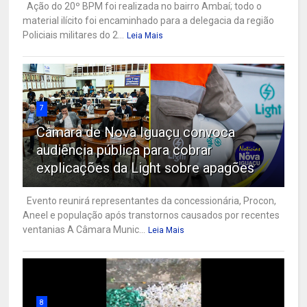
Ação do 20º BPM foi realizada no bairro Ambaí; todo o
material ilícito foi encaminhado para a delegacia da região
Policiais militares do 2...
Leia Mais
7
Câmara de Nova Iguaçu convoca
audiência pública para cobrar
explicações da Light sobre apagões
Evento reunirá representantes da concessionária, Procon,
Aneel e população após transtornos causados por recentes
ventanias A Câmara Munic...
Leia Mais
8