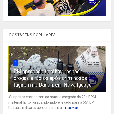
POSTAGENS POPULARES
1
PM apreende revólver raspado,
drogas e rádios após criminosos
fugirem no Danon, em Nova Iguaçu
Suspeitos escaparam ao notar a chegada do 20º BPM;
material ilícito foi abandonado e levado para a 56ª DP
Policiais militares apreenderam u...
Leia Mais