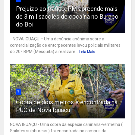
Prejuízo ao tráfico: PM apreende mais
de 3 mil sacolés de cocaína no Buraco
do Boi
NOVA IGUAÇU – Uma denúncia anônima sobre a
comercialização de entorpecentes levou policiais militares
do 20º BPM (Mesquita) a realizare...
Leia Mais
9
Cobra de dois metros é encontrada na
PUC de Nova Iguaçu
NOVA IGUAÇU - Uma cobra da espécie caninana-vermelha (
Spilotes sulphureus ) foi encontrada no campus da