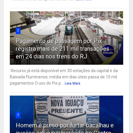
2
Pagamento de passagem por Pix
registra mais de 211 mil transações
em 24 dias nos trens do RJ
Recurso já está disponível em 30 estações da capital e da
Baixada Fluminense; média em dias úteis passa de 10 mil
pagamentos O uso do Pix p...
Leia Mais
3
Homem é preso por furtar bacalhau e
queijos em supermercado no Centro