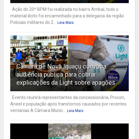
Ação do 20º BPM foi realizada no bairro Ambaí; todo o
material ilícito foi encaminhado para a delegacia da região
Policiais militares do 2...
Leia Mais
7
Câmara de Nova Iguaçu convoca
audiência pública para cobrar
explicações da Light sobre apagões
Evento reunirá representantes da concessionária, Procon,
Aneel e população após transtornos causados por recentes
ventanias A Câmara Munic...
Leia Mais