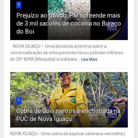
8
Prejuízo ao tráfico: PM apreende mais
de 3 mil sacolés de cocaína no Buraco
do Boi
NOVA IGUAÇU – Uma denúncia anônima sobre a
comercialização de entorpecentes levou policiais militares
do 20º BPM (Mesquita) a realizare...
Leia Mais
9
Cobra de dois metros é encontrada na
PUC de Nova Iguaçu
NOVA IGUAÇU - Uma cobra da espécie caninana-vermelha (