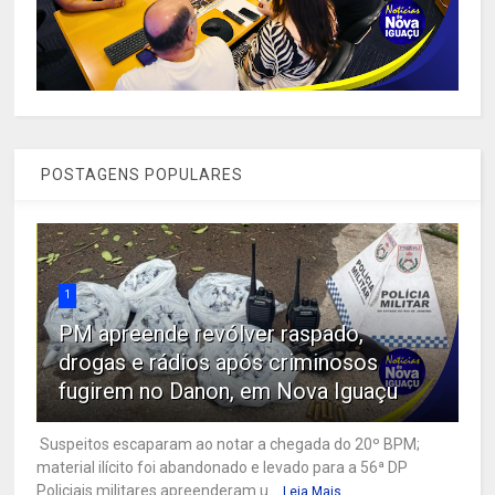
POSTAGENS POPULARES
1
PM apreende revólver raspado,
drogas e rádios após criminosos
fugirem no Danon, em Nova Iguaçu
Suspeitos escaparam ao notar a chegada do 20º BPM;
material ilícito foi abandonado e levado para a 56ª DP
Policiais militares apreenderam u...
Leia Mais