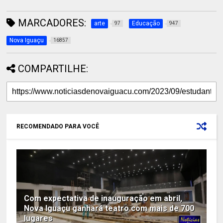
MARCADORES:
arte
Educação
97
947
Nova Iguaçu
16857
COMPARTILHE:
RECOMENDADO PARA VOCÊ
Com expectativa de inauguração em abril,
Nova Iguaçu ganhará teatro com mais de 700
lugares