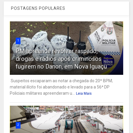
POSTAGENS POPULARES
1
PM apreende revólver raspado,
drogas e rádios após criminosos
fugirem no Danon, em Nova Iguaçu
Suspeitos escaparam ao notar a chegada do 20º BPM;
material ilícito foi abandonado e levado para a 56ª DP
Policiais militares apreenderam u...
Leia Mais
2