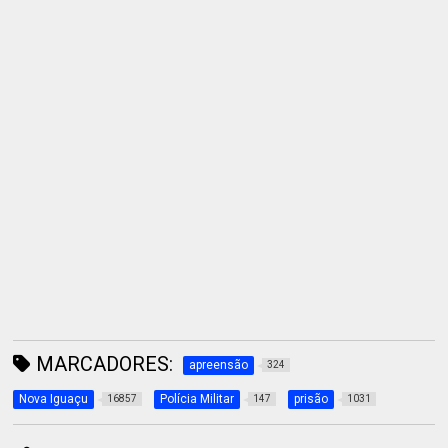
MARCADORES:
apreensão
324
Nova Iguaçu
Polícia Militar
prisão
16857
147
1031