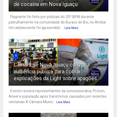
de cocaína em Nova Iguaçu
Flagrante foi feito por policiais do 20º BPM durante
patrulhamento na comunidade do Buraco do Boi, no Ambaí
Um adolescente foi apreendido ...
Leia Mais
6
Câmara de Nova Iguaçu convoca
audiência pública para cobrar
explicações da Light sobre apagões
Evento reunirá representantes da concessionária, Procon,
Aneel e população após transtornos causados por recentes
ventanias A Câmara Munic...
Leia Mais