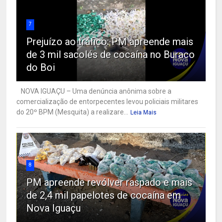
7
Prejuízo ao tráfico: PM apreende mais
de 3 mil sacolés de cocaína no Buraco
do Boi
NOVA IGUAÇU – Uma denúncia anônima sobre a
comercialização de entorpecentes levou policiais militares
do 20º BPM (Mesquita) a realizare...
Leia Mais
8
PM apreende revólver raspado e mais
de 2,4 mil papelotes de cocaína em
Nova Iguaçu