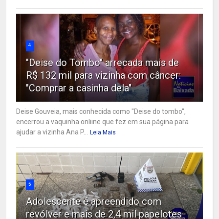
4
"Deise do Tombo" arrecada mais de
R$ 132 mil para vizinha com câncer:
"Comprar a casinha dela"
Deise Gouveia, mais conhecida como "Deise do tombo",
encerrou a vaquinha onliine que fez em sua página para
ajudar a vizinha Ana P...
Leia Mais
5
Adolescente é apreendido com
revólver e mais de 2,4 mil papelotes