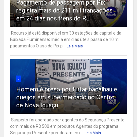
Pagamento de passagem por Pix
registra mais de 211 mil transações
em 24 dias nos trens do RJ
Recurso já está disponível em 30 estações da capital e da
Baixada Fluminense; média em dias úteis passa de 10 mil
pagamentos O uso do Pix p...
Leia Mais
3
Homem é preso por furtar bacalhau e
queijos em supermercado no Centro
de Nova Iguaçu
Suspeito foi abordado por agentes do Segurança Presente
com mais de R$ 500 em produtos Agentes do programa
Segurança Presente prenderam em ...
Leia Mais