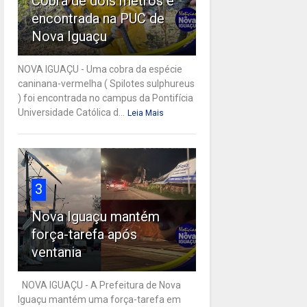
Cobra de dois metros é
encontrada na PUC de
Nova Iguaçu
NOVA IGUAÇU - Uma cobra da espécie
caninana-vermelha ( Spilotes sulphureus
) foi encontrada no campus da Pontifícia
Universidade Católica d...
Leia Mais
3
Nova Iguaçu mantém
força-tarefa após
ventania
NOVA IGUAÇU - A Prefeitura de Nova
Iguaçu mantém uma força-tarefa em