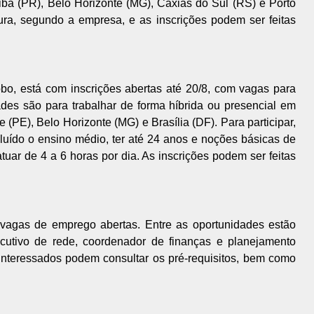
iba (PR), Belo Horizonte (MG), Caxias do Sul (RS) e Porto
ura, segundo a empresa, e as inscrições podem ser feitas
o, está com inscrições abertas até 20/8, com vagas para
des são para trabalhar de forma híbrida ou presencial em
 (PE), Belo Horizonte (MG) e Brasília (DF). Para participar,
cluído o ensino médio, ter até 24 anos e noções básicas de
atuar de 4 a 6 horas por dia. As inscrições podem ser feitas
agas de emprego abertas. Entre as oportunidades estão
cutivo de rede, coordenador de finanças e planejamento
 interessados podem consultar os pré-requisitos, bem como