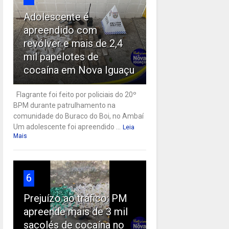
Adolescente é
apreendido com
revólver e mais de 2,4
mil papelotes de
cocaína em Nova Iguaçu
Flagrante foi feito por policiais do 20º
BPM durante patrulhamento na
comunidade do Buraco do Boi, no Ambaí
Um adolescente foi apreendido ...
Leia
Mais
6
Prejuízo ao tráfico: PM
apreende mais de 3 mil
sacolés de cocaína no