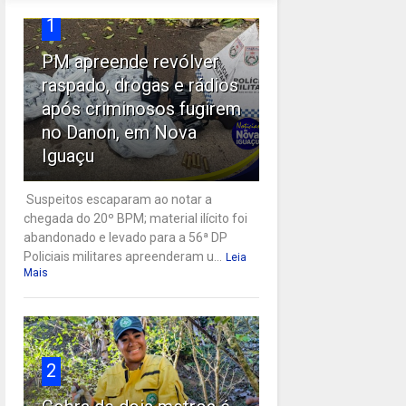
1
PM apreende revólver
raspado, drogas e rádios
após criminosos fugirem
no Danon, em Nova
Iguaçu
Suspeitos escaparam ao notar a
chegada do 20º BPM; material ilícito foi
abandonado e levado para a 56ª DP
Policiais militares apreenderam u...
Leia
Mais
2