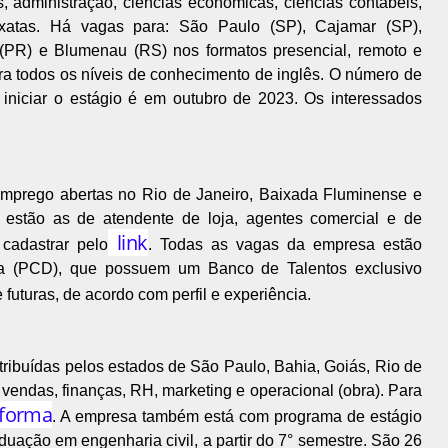
, administração, ciências econômicas, ciências contábeis,
exatas. Há vagas para: São Paulo (SP), Cajamar (SP),
s (PR) e Blumenau (RS) nos formatos presencial, remoto e
ara todos os níveis de conhecimento de inglês. O número de
 iniciar o estágio é em outubro de 2023. Os interessados
mprego abertas no Rio de Janeiro, Baixada Fluminense e
 estão as de atendente de loja, agentes comercial e de
link
cadastrar pelo
. Todas as vagas da empresa estão
cia (PCD), que possuem um Banco de Talentos exclusivo
 futuras, de acordo com perfil e experiência.
tribuídas pelos estados de São Paulo, Bahia, Goiás, Rio de
vendas, finanças, RH, marketing e operacional (obra). Para
aforma
. A empresa também está com programa de estágio
uação em engenharia civil, a partir do 7° semestre. São 26