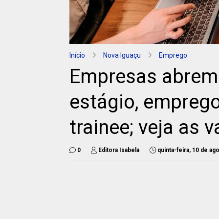
Início
Nova Iguaçu
Emprego
Empresas abrem 
estágio, emprego
trainee; veja as 
0
Editora Isabela
quinta-feira, 10 de a