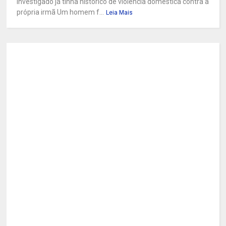
investigado já tinha histórico de violência doméstica contra a
própria irmã Um homem f...
Leia Mais