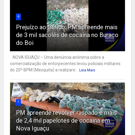
6
Prejuízo ao tráfico: PM apreende mais
de 3 mil sacolés de cocaína no Buraco
do Boi
NOVA IGUAÇU – Uma denúncia anônima sobre a
comercialização de entorpecentes levou policiais militares
do 20º BPM (Mesquita) a realizare...
Leia Mais
7
PM apreende revólver raspado e mais
de 2,4 mil papelotes de cocaína em
Nova Iguaçu