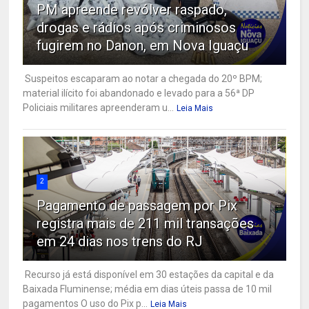
PM apreende revólver raspado,
drogas e rádios após criminosos
fugirem no Danon, em Nova Iguaçu
Suspeitos escaparam ao notar a chegada do 20º BPM;
material ilícito foi abandonado e levado para a 56ª DP
Policiais militares apreenderam u...
Leia Mais
2
Pagamento de passagem por Pix
registra mais de 211 mil transações
em 24 dias nos trens do RJ
Recurso já está disponível em 30 estações da capital e da
Baixada Fluminense; média em dias úteis passa de 10 mil
pagamentos O uso do Pix p...
Leia Mais