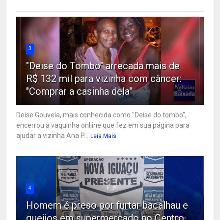
3
"Deise do Tombo" arrecada mais de
R$ 132 mil para vizinha com câncer:
"Comprar a casinha dela"
Deise Gouveia, mais conhecida como "Deise do tombo",
encerrou a vaquinha onliine que fez em sua página para
ajudar a vizinha Ana P...
Leia Mais
4
Homem é preso por furtar bacalhau e
queijos em supermercado no Centro