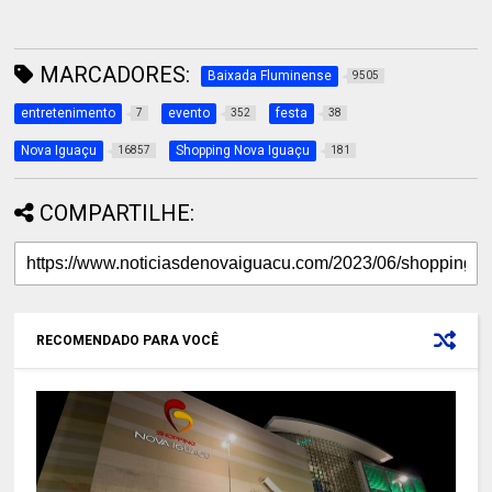
MARCADORES:
Baixada Fluminense
9505
entretenimento
evento
festa
7
352
38
Nova Iguaçu
Shopping Nova Iguaçu
16857
181
COMPARTILHE:
RECOMENDADO PARA VOCÊ