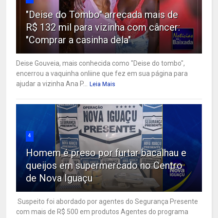
"Deise do Tombo" arrecada mais de
R$ 132 mil para vizinha com câncer:
"Comprar a casinha dela"
Deise Gouveia, mais conhecida como "Deise do tombo",
encerrou a vaquinha onliine que fez em sua página para
ajudar a vizinha Ana P...
Leia Mais
4
Homem é preso por furtar bacalhau e
queijos em supermercado no Centro
de Nova Iguaçu
Suspeito foi abordado por agentes do Segurança Presente
com mais de R$ 500 em produtos Agentes do programa