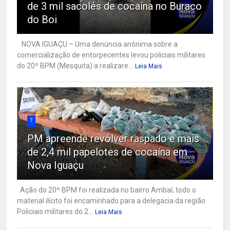
de 3 mil sacolés de cocaína no Buraco
do Boi
NOVA IGUAÇU – Uma denúncia anônima sobre a
comercialização de entorpecentes levou policiais militares
do 20º BPM (Mesquita) a realizare...
Leia Mais
7
PM apreende revólver raspado e mais
de 2,4 mil papelotes de cocaína em
Nova Iguaçu
Ação do 20º BPM foi realizada no bairro Ambaí; todo o
material ilícito foi encaminhado para a delegacia da região
Policiais militares do 2...
Leia Mais