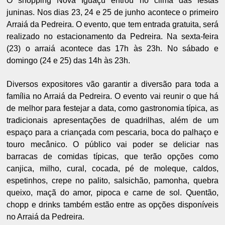
O shopping Nova Iguaçu entrou no clima das festas
juninas. Nos dias 23, 24 e 25 de junho acontece o primeiro
Arraiá da Pedreira. O evento, que tem entrada gratuita, será
realizado no estacionamento da Pedreira. Na sexta-feira
(23) o arraiá acontece das 17h às 23h. No sábado e
domingo (24 e 25) das 14h às 23h.
Diversos expositores vão garantir a diversão para toda a
família no Arraiá da Pedreira. O evento vai reunir o que há
de melhor para festejar a data, como gastronomia típica, as
tradicionais apresentações de quadrilhas, além de um
espaço para a criançada com pescaria, boca do palhaço e
touro mecânico​. O público vai poder se deliciar nas
barracas de comidas típicas, que terão opções como
canjica, milho, cural, cocada, pé de moleque, caldos,
espetinhos, crepe no palito, salsichão, pamonha, quebra
queixo, maçã do amor, pipoca e carne de sol. Quentão,
chopp e drinks também estão entre as opções disponíveis
no Arraiá da Pedreira.