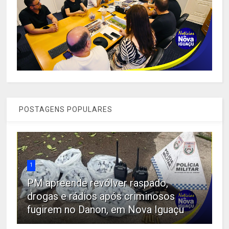
POSTAGENS POPULARES
1
PM apreende revólver raspado,
drogas e rádios após criminosos
fugirem no Danon, em Nova Iguaçu