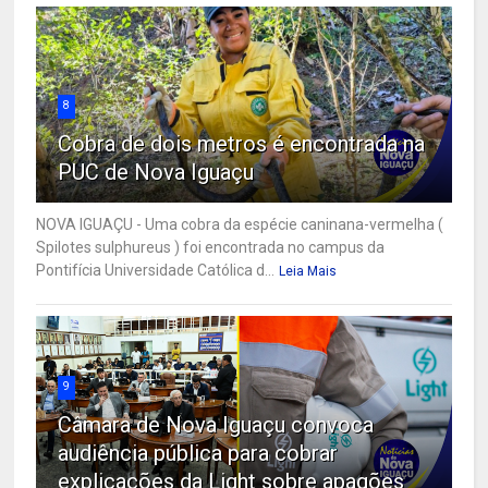
8
Cobra de dois metros é encontrada na
PUC de Nova Iguaçu
NOVA IGUAÇU - Uma cobra da espécie caninana-vermelha (
Spilotes sulphureus ) foi encontrada no campus da
Pontifícia Universidade Católica d...
Leia Mais
9
Câmara de Nova Iguaçu convoca
audiência pública para cobrar
explicações da Light sobre apagões