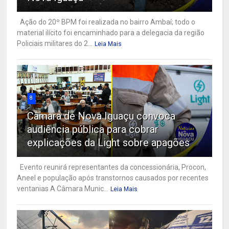
Ação do 20º BPM foi realizada no bairro Ambaí; todo o
material ilícito foi encaminhado para a delegacia da região
Policiais militares do 2...
Leia Mais
8
Câmara de Nova Iguaçu convoca
audiência pública para cobrar
explicações da Light sobre apagões
Evento reunirá representantes da concessionária, Procon,
Aneel e população após transtornos causados por recentes
ventanias A Câmara Munic...
Leia Mais