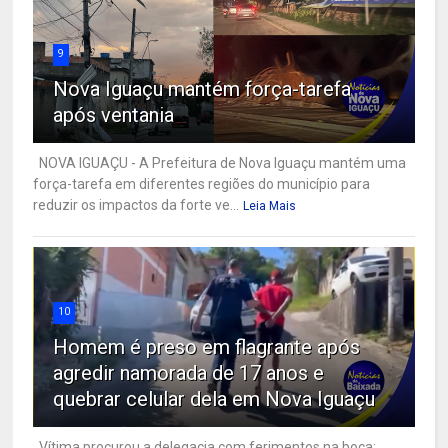
9
Nova Iguaçu mantém força-tarefa
após ventania
NOVA IGUAÇU - A Prefeitura de Nova Iguaçu mantém uma
força-tarefa em diferentes regiões do município para
reduzir os impactos da forte ve...
Leia Mais
10
Homem é preso em flagrante após
agredir namorada de 17 anos e
quebrar celular dela em Nova Iguaçu
Vítima procurou a delegacia com ferimentos na boca;