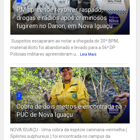
PM apreende revólver raspado,
drogas e rádios após criminosos
fugirem no Danon, em Nova Iguaçu
Suspeitos escaparam ao notar a chegada do 20º BPM;
material ilícito foi abandonado e levado para a 56ª DP
Policiais militares apreenderam u...
Leia Mais
2
Cobra de dois metros é encontrada na
PUC de Nova Iguaçu
NOVA IGUAÇU - Uma cobra da espécie caninana-vermelha (
Spilotes sulphureus ) foi encontrada no campus da