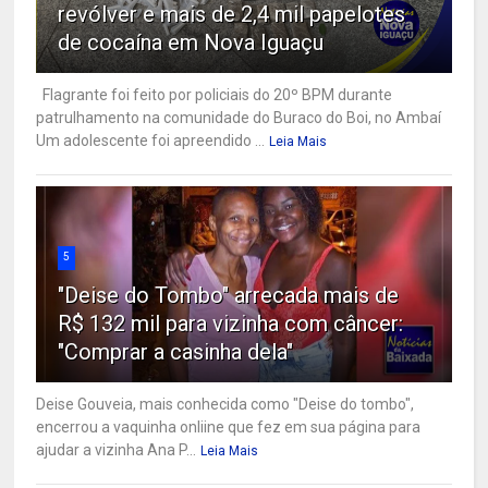
revólver e mais de 2,4 mil papelotes
de cocaína em Nova Iguaçu
Flagrante foi feito por policiais do 20º BPM durante
patrulhamento na comunidade do Buraco do Boi, no Ambaí
Um adolescente foi apreendido ...
Leia Mais
5
"Deise do Tombo" arrecada mais de
R$ 132 mil para vizinha com câncer:
"Comprar a casinha dela"
Deise Gouveia, mais conhecida como "Deise do tombo",
encerrou a vaquinha onliine que fez em sua página para
ajudar a vizinha Ana P...
Leia Mais