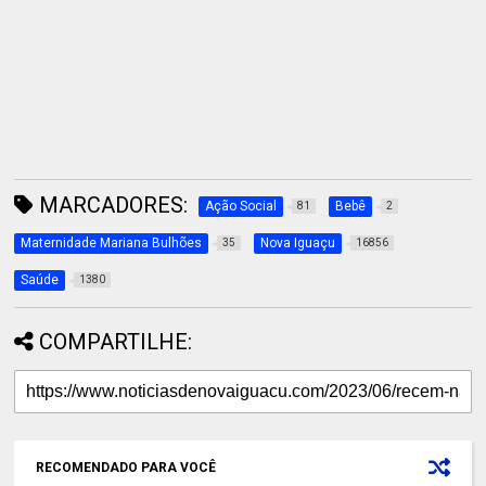
MARCADORES:
Ação Social
Bebê
81
2
Maternidade Mariana Bulhões
Nova Iguaçu
35
16856
Saúde
1380
COMPARTILHE:
RECOMENDADO PARA VOCÊ