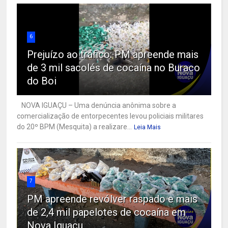
6
Prejuízo ao tráfico: PM apreende mais
de 3 mil sacolés de cocaína no Buraco
do Boi
NOVA IGUAÇU – Uma denúncia anônima sobre a
comercialização de entorpecentes levou policiais militares
do 20º BPM (Mesquita) a realizare...
Leia Mais
7
PM apreende revólver raspado e mais
de 2,4 mil papelotes de cocaína em
Nova Iguaçu