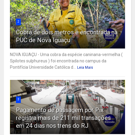
2
Cobra de dois metros é encontrada na
PUC de Nova Iguaçu
NOVA IGUAÇU - Uma cobra da espécie caninana-vermelha (
Spilotes sulphureus ) foi encontrada no campus da
Pontifícia Universidade Católica d...
Leia Mais
3
Pagamento de passagem por Pix
registra mais de 211 mil transações
em 24 dias nos trens do RJ