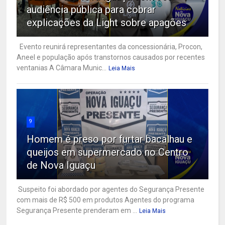
audiência pública para cobrar
explicações da Light sobre apagões
Evento reunirá representantes da concessionária, Procon,
Aneel e população após transtornos causados por recentes
ventanias A Câmara Munic...
Leia Mais
9
Homem é preso por furtar bacalhau e
queijos em supermercado no Centro
de Nova Iguaçu
Suspeito foi abordado por agentes do Segurança Presente
com mais de R$ 500 em produtos Agentes do programa
Segurança Presente prenderam em ...
Leia Mais