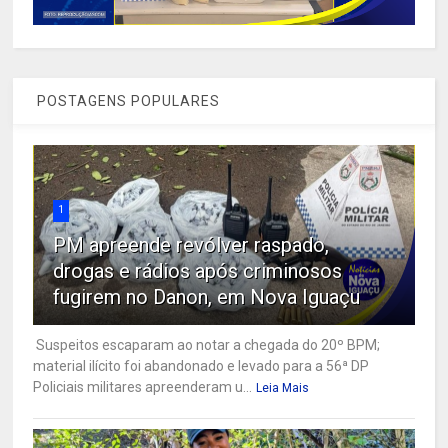
POSTAGENS POPULARES
1
PM apreende revólver raspado,
drogas e rádios após criminosos
fugirem no Danon, em Nova Iguaçu
Suspeitos escaparam ao notar a chegada do 20º BPM;
material ilícito foi abandonado e levado para a 56ª DP
Policiais militares apreenderam u...
Leia Mais