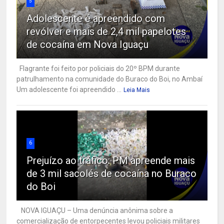
5
Adolescente é apreendido com
revólver e mais de 2,4 mil papelotes
de cocaína em Nova Iguaçu
Flagrante foi feito por policiais do 20º BPM durante
patrulhamento na comunidade do Buraco do Boi, no Ambaí
Um adolescente foi apreendido ...
Leia Mais
6
Prejuízo ao tráfico: PM apreende mais
de 3 mil sacolés de cocaína no Buraco
do Boi
NOVA IGUAÇU – Uma denúncia anônima sobre a
comercialização de entorpecentes levou policiais militares